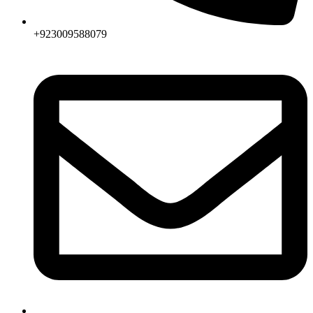
+923009588079