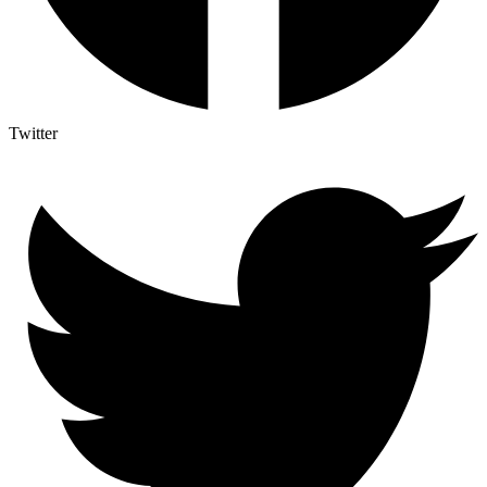
Twitter