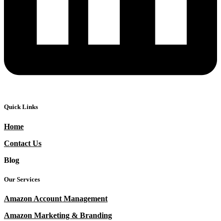
Quick Links
Home
Contact Us
Blog
Our Services
Amazon Account Management
Amazon Marketing & Branding