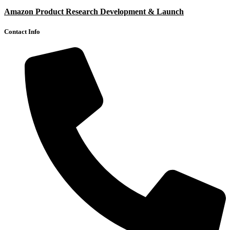
Amazon Product Research Development & Launch
Contact Info