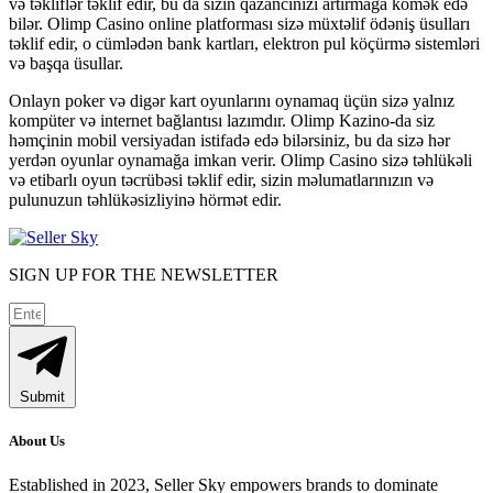
və təkliflər təklif edir, bu da sizin qazancınızı artırmağa kömək edə
bilər. Olimp Casino online platforması sizə müxtəlif ödəniş üsulları
təklif edir, o cümlədən bank kartları, elektron pul köçürmə sistemləri
və başqa üsullar.
Onlayn poker və digər kart oyunlarını oynamaq üçün sizə yalnız
kompüter və internet bağlantısı lazımdır. Olimp Kazino-da siz
həmçinin mobil versiyadan istifadə edə bilərsiniz, bu da sizə hər
yerdən oyunlar oynamağa imkan verir. Olimp Casino sizə təhlükəli
və etibarlı oyun təcrübəsi təklif edir, sizin məlumatlarınızın və
pulunuzun təhlükəsizliyinə hörmət edir.
SIGN UP FOR THE NEWSLETTER
Submit
About Us
Established in 2023, Seller Sky empowers brands to dominate