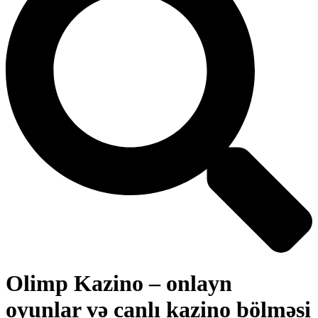
Olimp Kazino – onlayn
oyunlar və canlı kazino bölməsi