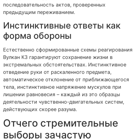
последовательность актов, проверенных
предыдущим переживанием.
Инстинктивные ответы как
форма обороны
Естественно сформированные схемы реагирования
Вулкан КЗ гарантируют сохранение жизни в
экстремальных обстоятельствах. Инстинктивное
отведение руки от раскаленного предмета,
автоматическое отклонение от приближающегося
тела, инстинктивное напряжение мускулов при
лишении равновесия – каждый из это образцы
деятельности чувственно-двигательных систем,
действующих скорее разума.
Отчего стремительные
выборы зачастую