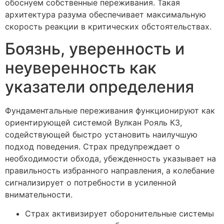
обоснуем собственные переживания. Такая
архитектура разума обеспечивает максимальную
скорость реакции в критических обстоятельствах.
Боязнь, уверенность и
неуверенность как
указатели определения
Фундаментальные переживания функционируют как
ориентирующей системой Вулкан Рояль КЗ,
содействующей быстро установить наилучшую
подход поведения. Страх предупреждает о
необходимости обхода, убежденность указывает на
правильность избранного направления, а колебание
сигнализирует о потребности в усиленной
внимательности.
Страх активизирует оборонительные системы