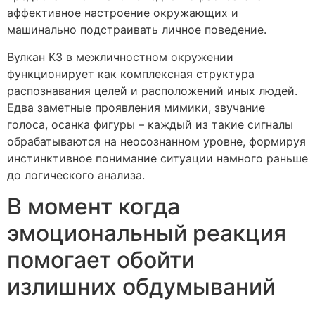
аффективное настроение окружающих и
машинально подстраивать личное поведение.
Вулкан КЗ в межличностном окружении
функционирует как комплексная структура
распознавания целей и расположений иных людей.
Едва заметные проявления мимики, звучание
голоса, осанка фигуры – каждый из такие сигналы
обрабатываются на неосознанном уровне, формируя
инстинктивное понимание ситуации намного раньше
до логического анализа.
В момент когда
эмоциональный реакция
помогает обойти
излишних обдумываний