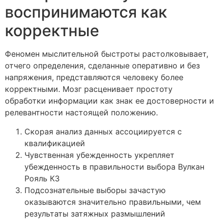
воспринимаются как
корректные
Феномен мыслительной быстроты растолковывает,
отчего определения, сделанные оперативно и без
напряжения, представляются человеку более
корректными. Мозг расценивает простоту
обработки информации как знак ее достоверности и
релевантности настоящей положению.
Скорая анализ данных ассоциируется с
квалификацией
Чувственная убежденность укрепляет
убежденность в правильности выбора Вулкан
Рояль КЗ
Подсознательные выборы зачастую
оказываются значительно правильными, чем
результаты затяжных размышлений