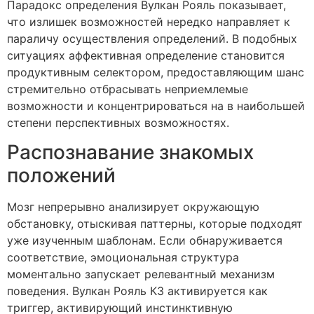
Парадокс определения Вулкан Рояль показывает,
что излишек возможностей нередко направляет к
параличу осуществления определений. В подобных
ситуациях аффективная определение становится
продуктивным селектором, предоставляющим шанс
стремительно отбрасывать неприемлемые
возможности и концентрироваться на в наибольшей
степени перспективных возможностях.
Распознавание знакомых
положений
Мозг непрерывно анализирует окружающую
обстановку, отыскивая паттерны, которые подходят
уже изученным шаблонам. Если обнаруживается
соответствие, эмоциональная структура
моментально запускает релевантный механизм
поведения. Вулкан Рояль КЗ активируется как
триггер, активирующий инстинктивную