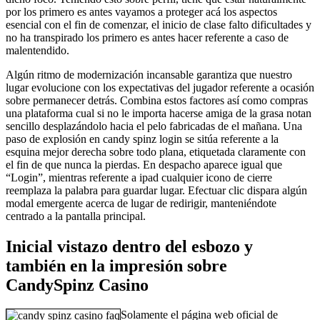
por los primero es antes vayamos a proteger acá los aspectos
esencial con el fin de comenzar, el inicio de clase falto dificultades y
no ha transpirado los primero es antes hacer referente a caso de
malentendido.
Algún ritmo de modernización incansable garantiza que nuestro
lugar evolucione con los expectativas del jugador referente a ocasión
sobre permanecer detrás. Combina estos factores así­ como compras
una plataforma cual si no le importa hacerse amiga de la grasa notan
sencillo desplazándolo hacia el pelo fabricadas de el mañana. Una
paso de explosión en candy spinz login se sitúa referente a la
esquina mejor derecha sobre todo plana, etiquetada claramente con
el fin de que nunca la pierdas. En despacho aparece igual que
“Login”, mientras referente a ipad cualquier icono de cierre
reemplaza la palabra para guardar lugar. Efectuar clic dispara algún
modal emergente acerca de lugar de redirigir, manteniéndote
centrado a la pantalla principal.
Inicial vistazo dentro del esbozo y
también en la impresión sobre
CandySpinz Casino
Solamente el página web oficial de