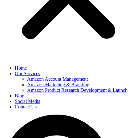
Home
Our Services
Amazon Account Management
Amazon Marketing & Branding
Amazon Product Research Development & Launch
Blog
Social Media
Contact Us