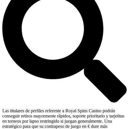
Las titulares de perfiles referente a Royal Spins Casino podrán
conseguir retiros mayormente rápidos, soporte prioritario y tarjetitas
en torneos por lapso restringido si juegan generalmente. Una
estratégico para que su contrapeso de juego en € dure más