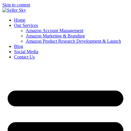
Skip to content
Home
Our Services
Amazon Account Management
Amazon Marketing & Branding
Amazon Product Research Development & Launch
Blog
Social Media
Contact Us