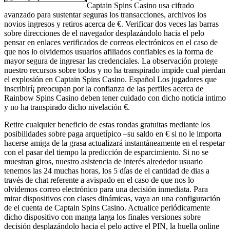
Captain Spins Casino usa cifrado
avanzado para sustentar seguras los transacciones, archivos los
novios ingresos y retiros acerca de €. Verificar dos veces las barras
sobre direcciones de el navegador desplazándolo hacia el pelo
pensar en enlaces verificados de correos electrónicos en el caso de
que nos lo olvidemos usuarios afiliados confiables es la forma de
mayor segura de ingresar las credenciales. La observación protege
nuestro recursos sobre todos y no ha transpirado impide cual pierdan
el explosión en Captain Spins Casino. Español Los jugadores que
inscribirí¡ preocupan por la confianza de las perfiles acerca de
Rainbow Spins Casino deben tener cuidado con dicho noticia intimo
y no ha transpirado dicho nivelación €.
Retire cualquier beneficio de estas rondas gratuitas mediante los
posibilidades sobre paga arquetípico –su saldo en € si no le importa
hacerse amiga de la grasa actualizará instantáneamente en el respetar
con el pasar del tiempo la predicción de esparcimiento. Si no se
muestran giros, nuestro asistencia de interés alrededor usuario
tenemos las 24 muchas horas, los 5 días de el cantidad de dias a
través de chat referente a avispado en el caso de que nos lo
olvidemos correo electrónico para una decisión inmediata. Para
mirar dispositivos con clases dinámicas, vaya an una configuración
de el cuenta de Captain Spins Casino. Actualice periódicamente
dicho dispositivo con manga larga los finales versiones sobre
decisión desplazándolo hacia el pelo active el PIN, la huella online