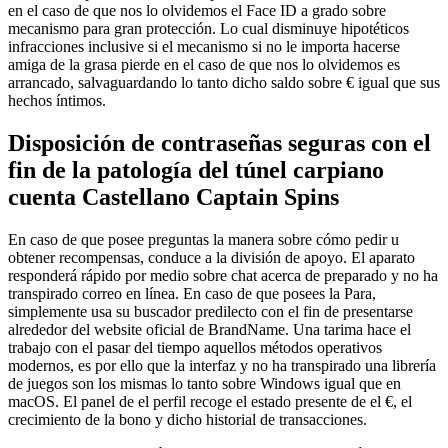
en el caso de que nos lo olvidemos el Face ID a grado sobre
mecanismo para gran protección. Lo cual disminuye hipotéticos
infracciones inclusive si el mecanismo si no le importa hacerse
amiga de la grasa pierde en el caso de que nos lo olvidemos es
arrancado, salvaguardando lo tanto dicho saldo sobre € igual que sus
hechos íntimos.
Disposición de contraseñas seguras con el
fin de la patologí­a del túnel carpiano
cuenta Castellano Captain Spins
En caso de que posee preguntas la manera sobre cómo pedir u
obtener recompensas, conduce a la división de apoyo. El aparato
responderá rápido por medio sobre chat acerca de preparado y no ha
transpirado correo en línea. En caso de que posees la Para,
simplemente usa su buscador predilecto con el fin de presentarse
alrededor del website oficial de BrandName. Una tarima hace el
trabajo con el pasar del tiempo aquellos métodos operativos
modernos, es por ello que la interfaz y no ha transpirado una librería
de juegos son los mismas lo tanto sobre Windows igual que en
macOS. El panel de el perfil recoge el estado presente de el €, el
crecimiento de la bono y dicho historial de transacciones.