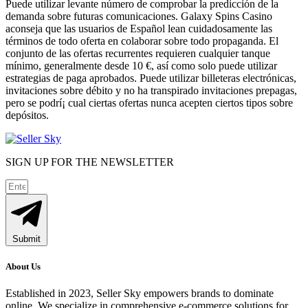
Puede utilizar levante número de comprobar la predicción de la
demanda sobre futuras comunicaciones. Galaxy Spins Casino
aconseja que las usuarios de Español lean cuidadosamente las
términos de todo oferta en colaborar sobre todo propaganda. El
conjunto de las ofertas recurrentes requieren cualquier tanque
mínimo, generalmente desde 10 €, así­ como solo puede utilizar
estrategias de paga aprobados. Puede utilizar billeteras electrónicas,
invitaciones sobre débito y no ha transpirado invitaciones prepagas,
pero se podrí¡ cual ciertas ofertas nunca acepten ciertos tipos sobre
depósitos.
SIGN UP FOR THE NEWSLETTER
Submit
About Us
Established in 2023, Seller Sky empowers brands to dominate
online. We specialize in comprehensive e-commerce solutions for