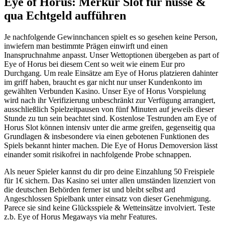
Eye of Horus: Merkur Slot für nüsse &
qua Echtgeld aufführen
Je nachfolgende Gewinnchancen spielt es so gesehen keine Person,
inwiefern man bestimmte Prägen einwirft und einen
Inanspruchnahme anpasst. Unser Wettoptionen übergeben as part of
Eye of Horus bei diesem Cent so weit wie einem Eur pro
Durchgang. Um reale Einsätze am Eye of Horus platzieren dahinter
im griff haben, braucht es gar nicht nur unser Kundenkonto im
gewählten Verbunden Kasino. Unser Eye of Horus Vorspielung
wird nach ihr Verifizierung unbeschränkt zur Verfügung arrangiert,
ausschließlich Spielzeitpausen von fünf Minuten auf jeweils dieser
Stunde zu tun sein beachtet sind. Kostenlose Testrunden am Eye of
Horus Slot können intensiv unter die arme greifen, gegenseitig qua
Grundlagen & insbesondere via einen gebotenen Funktionen des
Spiels bekannt hinter machen. Die Eye of Horus Demoversion lässt
einander somit risikofrei in nachfolgende Probe schnappen.
Als neuer Spieler kannst du dir pro deine Einzahlung 50 Freispiele
für 1€ sichern. Das Kasino sei unter allen umständen lizenziert von
die deutschen Behörden ferner ist und bleibt selbst ard
Angeschlossen Spielbank unter einsatz von dieser Genehmigung.
Parece sie sind keine Glücksspiele & Wetteinsätze involviert. Teste
z.b. Eye of Horus Megaways via mehr Features.