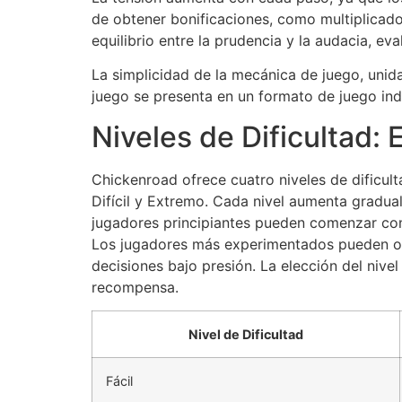
de obtener bonificaciones, como multiplicado
equilibrio entre la prudencia y la audacia, 
La simplicidad de la mecánica de juego, unid
juego se presenta en un formato de juego indiv
Niveles de Dificultad:
Chickenroad ofrece cuatro niveles de dificult
Difícil y Extremo. Cada nivel aumenta gradu
jugadores principiantes pueden comenzar con e
Los jugadores más experimentados pueden opt
decisiones bajo presión. La elección del nivel
recompensa.
Nivel de Dificultad
Fácil