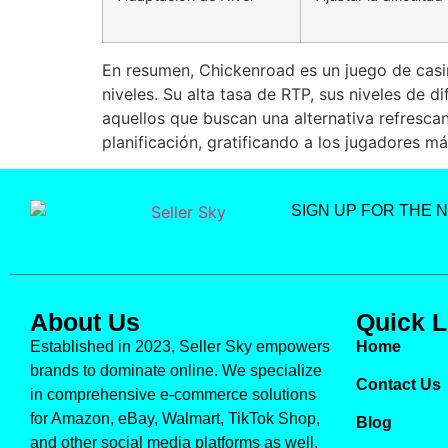
En resumen, Chickenroad es un juego de casin
niveles. Su alta tasa de RTP, sus niveles de 
aquellos que buscan una alternativa refrescan
planificación, gratificando a los jugadores má
SIGN UP FOR THE
About Us
Quick L
Established in 2023, Seller Sky empowers
Home
brands to dominate online. We specialize
Contact Us
in comprehensive e-commerce solutions
for Amazon, eBay, Walmart, TikTok Shop,
Blog
and other social media platforms as well.