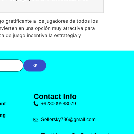
 gratificante a los jugadores de todos los
onvierten en una opción muy atractiva para
a de juego incentiva la estrategia y
Contact Info
ent
+923009588079
ing
Sellersky786@gmail.com