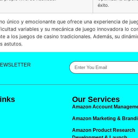
éxito.
o único y emocionante que ofrece una experiencia de juego
dificultad variables y su mecánica de juego innovadora lo c
te a los juegos de casino tradicionales. Además, su dinámic
s astutos.
 NEWSLETTER
inks
Our Services
Amazon Account Managem
Amazon Marketing & Brand
Amazon Product Research
Development & Launch