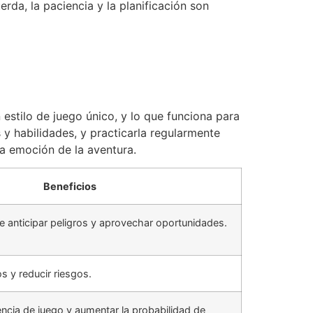
rda, la paciencia y la planificación son
estilo de juego único, y lo que funciona para
 y habilidades, y practicarla regularmente
la emoción de la aventura.
Beneficios
 anticipar peligros y aprovechar oportunidades.
s y reducir riesgos.
encia de juego y aumentar la probabilidad de