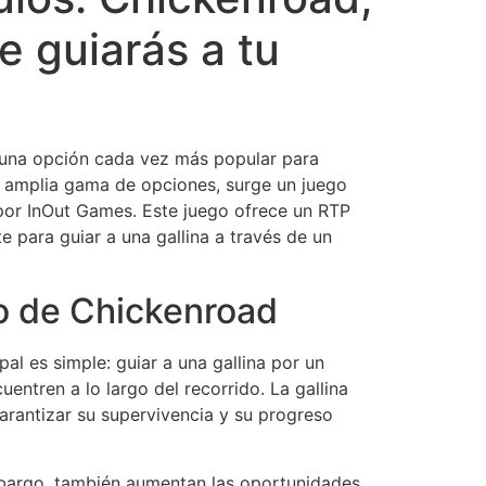
 guiarás a tu
to una opción cada vez más popular para
a amplia gama de opciones, surge un juego
 por InOut Games. Este juego ofrece un RTP
e para guiar a una gallina a través de un
o de Chickenroad
al es simple: guiar a una gallina por un
ntren a lo largo del recorrido. La gallina
rantizar su supervivencia y su progreso
mbargo, también aumentan las oportunidades