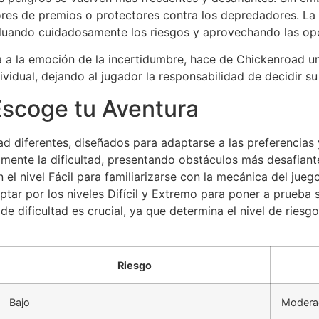
res de premios o protectores contra los depredadores. La c
evaluando cuidadosamente los riesgos y aprovechando las o
a a la emoción de la incertidumbre, hace de Chickenroad un
idual, dejando al jugador la responsabilidad de decidir su 
 Escoge tu Aventura
ad diferentes, diseñados para adaptarse a las preferencias 
almente la dificultad, presentando obstáculos más desafia
l nivel Fácil para familiarizarse con la mecánica del juego
ar por los niveles Difícil y Extremo para poner a prueba 
 de dificultad es crucial, ya que determina el nivel de ries
Riesgo
Bajo
Modera