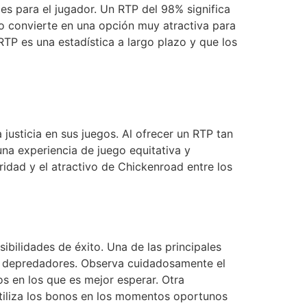
es para el jugador. Un RTP del 98% significa
o convierte en una opción muy atractiva para
TP es una estadística a largo plazo y que los
justicia en sus juegos. Al ofrecer un RTP tan
na experiencia de juego equitativa y
ridad y el atractivo de Chickenroad entre los
bilidades de éxito. Una de las principales
os depredadores. Observa cuidadosamente el
s en los que es mejor esperar. Otra
Utiliza los bonos en los momentos oportunos