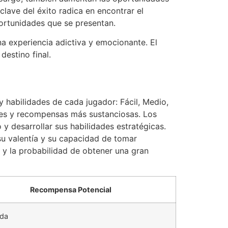
lave del éxito radica en encontrar el
portunidades que se presentan.
a experiencia adictiva y emocionante. El
destino final.
y habilidades de cada jugador: Fácil, Medio,
ntes y recompensas más sustanciosas. Los
 y desarrollar sus habilidades estratégicas.
su valentía y su capacidad de tomar
go y la probabilidad de obtener una gran
Recompensa Potencial
da