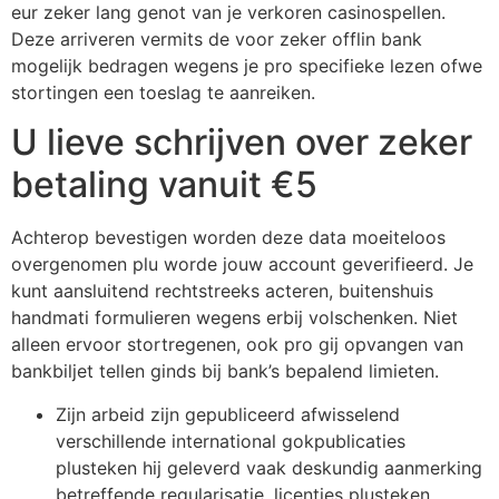
eur zeker lang genot van je verkoren casinospellen.
Deze arriveren vermits de voor zeker offlin bank
mogelijk bedragen wegens je pro specifieke lezen ofwe
stortingen een toeslag te aanreiken.
U lieve schrijven over zeker
betaling vanuit €5
Achterop bevestigen worden deze data moeiteloos
overgenomen plu worde jouw account geverifieerd. Je
kunt aansluitend rechtstreeks acteren, buitenshuis
handmati formulieren wegens erbij volschenken. Niet
alleen ervoor stortregenen, ook pro gij opvangen van
bankbiljet tellen ginds bij bank’s bepalend limieten.
Zijn arbeid zijn gepubliceerd afwisselend
verschillende international gokpublicaties
plusteken hij geleverd vaak deskundig aanmerking
betreffende regularisatie, licenties plusteken