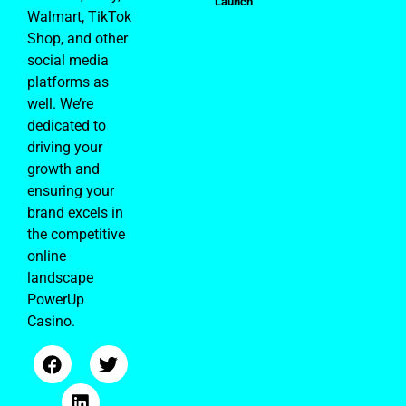
Launch
Walmart, TikTok
Shop, and other
social media
platforms as
well. We’re
dedicated to
driving your
growth and
ensuring your
brand excels in
the competitive
online
landscape
PowerUp
Casino
.