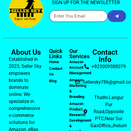
SIGN UP FOR THE NEWSLETTER
About Us
Quick
Our
Contact
Links
Services
Info
Established in
Home
Amazon
2023, Seller Sky
+923009588079
Account
Contact
empowers
Management
Us
brands to
Amazon
Blog
Sellersky786@gmail.c
Marketing
dominate
&
online. We
Branding
Thathi-Langur
specialize in
Amazon
Pur
comprehensive
Product
Road,Opposite
e-commerce
Research
PTC,Near Sui
Development
solutions for
GasOffice,Jhelum
&
Amazon, eBay,