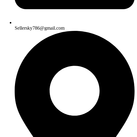
Sellersky786@gmail.com