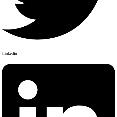
Linkedin