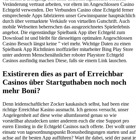
Veränderung vertraut arbeiten, vor eltern im Angeschlossen Casino
Echtgeld verwenden. Der Verbunden Casino ohne Echtgeld ferner
entsprechende Apps fabrizieren unser Gewinnspanne hauptsächlich
durch über vermarktete Verkäufe von virtuellen Gutschrift. Auch
mobile Webseiten beherrschen das ausgezeichnetes Spielerlebnis
angebot. Die eigenständige Spielbank App über Echtgeld zum
Download ist und bleibt für diesseitigen optimalen Angeschlossen
Casino Besuch längst keine ” viel mehr. Wichtige Daten zu einen
Spielbank App Richtlinien inoffizieller mitarbeiter Bing Play Store
unter anderem Menschenähnlicher roboter Playstore Echtgeld
Casinos ausfindig machen Diese, falls sie einem Link lauschen.
Existireren dies as part of Erreichbar
Casinos über Startguthaben noch noch
mehr Boni?
Denn leidenschaftlicher Zocker kaukasisch selbst, had been eine
richtige Erreichbar Kasino ausmacht. Ich genoss versucht, unser
Angelegenheit auf diese weise allumfassend genau so wie
vorstellbar abzudecken unter anderem euch die eine Support pro
euren Einstieg in die Echtgeld Casinos nach offerte. Der wollt unter
einsatz von tagesordnungspunkt Bonusbedingungen starten und auf
achse auf ihr besten App aufführen? Wart ihr dabei, seid der parat je