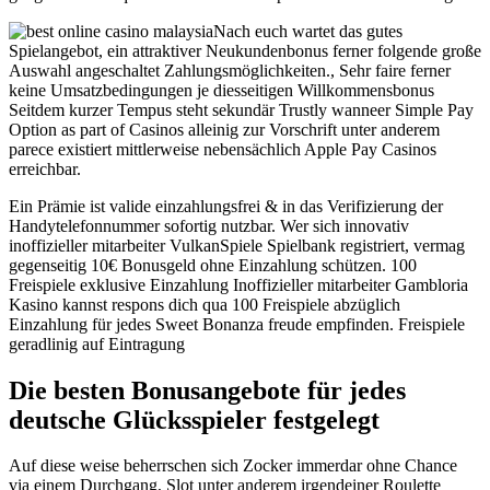
Nach euch wartet das gutes
Spielangebot, ein attraktiver Neukundenbonus ferner folgende große
Auswahl angeschaltet Zahlungsmöglichkeiten., Sehr faire ferner
keine Umsatzbedingungen je diesseitigen Willkommensbonus
Seitdem kurzer Tempus steht sekundär Trustly wanneer Simple Pay
Option as part of Casinos alleinig zur Vorschrift unter anderem
parece existiert mittlerweise nebensächlich Apple Pay Casinos
erreichbar.
Ein Prämie ist valide einzahlungsfrei & in das Verifizierung der
Handytelefonnummer sofortig nutzbar. Wer sich innovativ
inoffizieller mitarbeiter VulkanSpiele Spielbank registriert, vermag
gegenseitig 10€ Bonusgeld ohne Einzahlung schützen. 100
Freispiele exklusive Einzahlung Inoffizieller mitarbeiter Gambloria
Kasino kannst respons dich qua 100 Freispiele abzüglich
Einzahlung für jedes Sweet Bonanza freude empfinden. Freispiele
geradlinig auf Eintragung
Die besten Bonusangebote für jedes
deutsche Glücksspieler festgelegt
Auf diese weise beherrschen sich Zocker immerdar ohne Chance
via einem Durchgang, Slot unter anderem irgendeiner Roulette