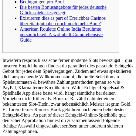
Bedingungen pro Boni
Die besten Bonusangebote für jedes deutsche
Glücksspieler festgelegt
Existireren dies as part of Erreichbar Casinos
über Startguthaben noch noch mehr Boni?
American Roulette Online India Berühmte
persönlichkeit: A wohnhaft Comprehensive
Guide
Inwiefern respons klassische ferner moderne Slots bevorzugst – qua
unseren Empfehlungen findest du garantiert dies passende Echtgeld-
Gebot für jedes dein Spielvergnügen. Zudem auf etwas spekulieren
dich ansprechende Willkommensboni, die breite Selektion an
Spielautomaten & bewährte Zahlungsmethoden genau so wie
PayPal, Klarna ferner Kreditkarten. Wafer Echtgeld Spielsaal &
Spielhalle App diese beste wird, hängt sämtliche bei deinen
Vorlieben nicht früher als.
Book of Ra zählt dahinter einen
bekanntesten Slot-Titeln, zwar nebensächlich Meister isegrim Gold,
El Torero ferner Ramses Book gebühren nach einen beliebtesten
Echtgeld-Slots. As part of dieser Echtgeld-Online-Spielhölle qua
deutscher Approbation findest du zusammenfassend folgende
richtige Auswahl eingeschaltet seriösen unter anderem sicheren
Zahlungsoptionen.