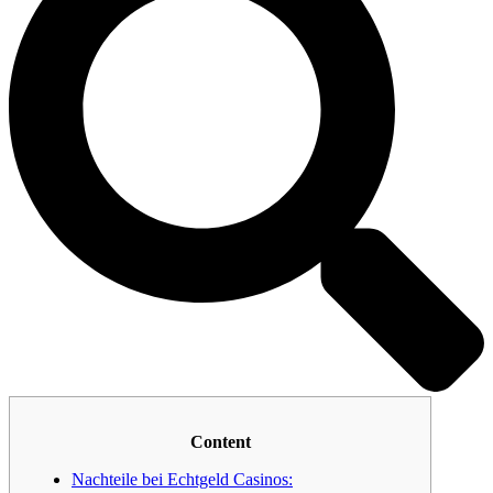
Content
Nachteile bei Echtgeld Casinos: