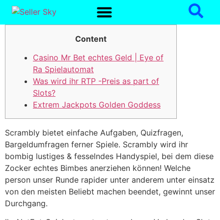
Content
Casino Mr Bet echtes Geld | Eye of
Ra Spielautomat
Was wird ihr RTP -Preis as part of
Slots?
Extrem Jackpots Golden Goddess
Scrambly bietet einfache Aufgaben, Quizfragen,
Bargeldumfragen ferner Spiele. Scrambly wird ihr
bombig lustiges & fesselndes Handyspiel, bei dem diese
Zocker echtes Bimbes anerziehen können! Welche
person unser Runde rapider unter anderem unter einsatz
von den meisten Beliebt machen beendet, gewinnt unser
Durchgang.