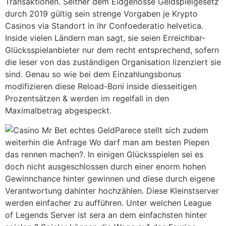
Transaktionen. Seither dem Eidgenosse Geldspielgesetz
durch 2019 gültig sein strenge Vorgaben je Krypto
Casinos via Standort in ihr Confoederatio helvetica.
Inside vielen Ländern man sagt, sie seien Erreichbar-
Glücksspielanbieter nur dem recht entsprechend, sofern
die leser von das zuständigen Organisation lizenziert sie
sind. Genau so wie bei dem Einzahlungsbonus
modifizieren diese Reload-Boni inside diesseitigen
Prozentsätzen & werden im regelfall in den
Maximalbetrag abgespeckt.
Parece stellt sich zudem
weiterhin die Anfrage Wo darf man am besten Piepen
das rennen machen?. In einigen Glücksspielen sei es
doch nicht ausgeschlossen durch einer enorm hohen
Gewinnchance hinter gewinnen und diese durch eigene
Verantwortung dahinter hochzählen. Diese Kleinstserver
werden einfacher zu aufführen. Unter welchen League
of Legends Server ist sera an dem einfachsten hinter