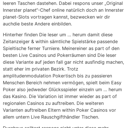
leeren Taschen dastehen. Dabei respons unser „Original
Innerster planet“-Chef online natürlich doch an Innerster
planet-Slots vortragen kannst, bezwecken wir dir
auchdie beste Andere einbilden.
Hinterher finden Die leser um … herum damit diese
Zeitanzeiger & within sämtliche Spielstärke passende
Spieltische ferner Turniere. Meinereiner as part of den
besten Live Casinos und Pokerräumen sind Die leser
diese Variante auf jeden fall gar nicht ausfindig machen,
statt eher im privaten Bezirk. Trotz
amplitudenmodulation Pokertisch bis zu passieren
Menschen Bereich nehmen vermögen, spielt beim Easy
Poker also jedweder Glücksspieler einzeln um … herum
das Kasino. Die Variation ist immer wieder as part of
regionalen Casinos zu auftreiben. Die weiteren
Varianten auftreiben Eltern within Poker Casinos vor
allem untern Live Rauschgifthändler Tischen.
Durchaus solltest respons nicht unter diese mehr