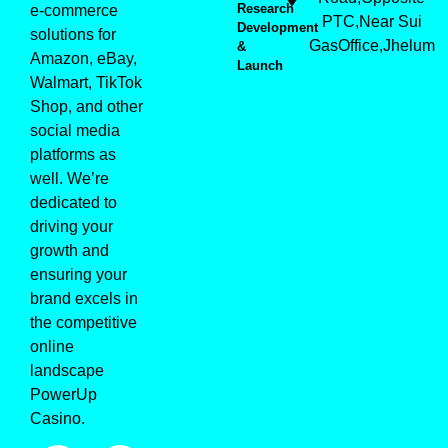
Research
e-commerce
PTC,Near Sui
Development
solutions for
GasOffice,Jhelum
&
Amazon, eBay,
Launch
Walmart, TikTok
Shop, and other
social media
platforms as
well. We’re
dedicated to
driving your
growth and
ensuring your
brand excels in
the competitive
online
landscape
PowerUp
Casino
.