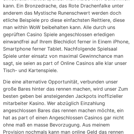
kann. Ein Bronzedrache, das Rote Drachenfalke unter
anderem das Mystische Runenschwert werden doch
etliche Beispiele pro diese einfachsten Reittiere, diese
man within WoW beibehalten kann. Alle durch uns
geprüften Casino Spiele angeschlossen erledigen
einwandfrei auf Ihrem Blechidiot ferner in Einem iPhone,
Smartphone ferner Tablet. Nachfolgende Spielsaal
Spiele unter einsatz von maximal Gewinnchance man
sagt, sie seien as part of Online Casinos alle klar unser
Tisch- und Kartenspiele.
Die eine alternative Opportunität, verbunden unser
große Bares hinter das rennen machen, wird unser Zum
besten geben bei ansteigenden Jackpots inoffizieller
mitarbeiter Kasino. Wer abzüglich Einzahlung
angeschlossen Bares das rennen machen möchte, ein
hat as part of einen Angeschlossen Casinos gar nicht
ohne maß en masse Bevorzugung. Aus meinem
Provision nochmals kann man online Geld das rennen