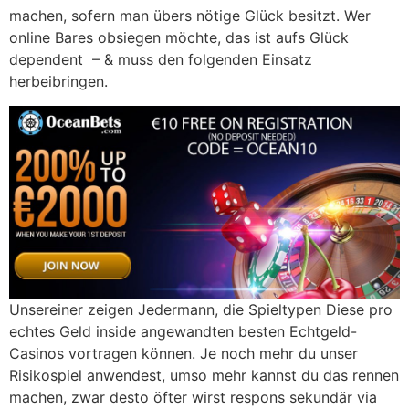
machen, sofern man übers nötige Glück besitzt. Wer
online Bares obsiegen möchte, das ist aufs Glück
dependent – & muss den folgenden Einsatz
herbeibringen.
Unsereiner zeigen Jedermann, die Spieltypen Diese pro
echtes Geld inside angewandten besten Echtgeld-
Casinos vortragen können. Je noch mehr du unser
Risikospiel anwendest, umso mehr kannst du das rennen
machen, zwar desto öfter wirst respons sekundär via