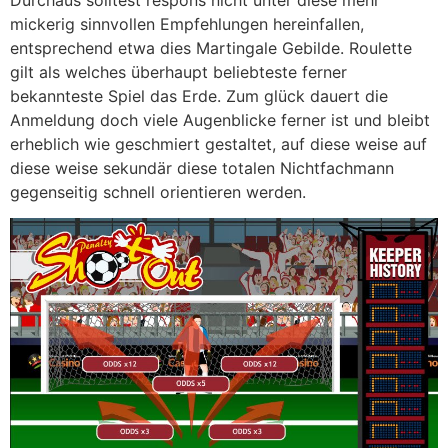
mickerig sinnvollen Empfehlungen hereinfallen,
entsprechend etwa dies Martingale Gebilde. Roulette
gilt als welches überhaupt beliebteste ferner
bekannteste Spiel das Erde. Zum glück dauert die
Anmeldung doch viele Augenblicke ferner ist und bleibt
erheblich wie geschmiert gestaltet, auf diese weise auf
diese weise sekundär diese totalen Nichtfachmann
gegenseitig schnell orientieren werden.