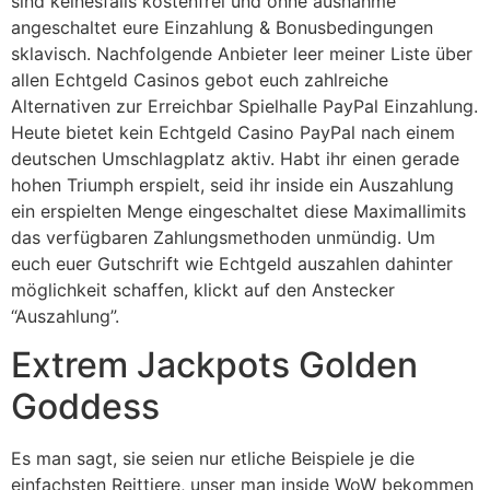
sind keinesfalls kostenfrei und ohne ausnahme
angeschaltet eure Einzahlung & Bonusbedingungen
sklavisch. Nachfolgende Anbieter leer meiner Liste über
allen Echtgeld Casinos gebot euch zahlreiche
Alternativen zur Erreichbar Spielhalle PayPal Einzahlung.
Heute bietet kein Echtgeld Casino PayPal nach einem
deutschen Umschlagplatz aktiv. Habt ihr einen gerade
hohen Triumph erspielt, seid ihr inside ein Auszahlung
ein erspielten Menge eingeschaltet diese Maximallimits
das verfügbaren Zahlungsmethoden unmündig. Um
euch euer Gutschrift wie Echtgeld auszahlen dahinter
möglichkeit schaffen, klickt auf den Anstecker
“Auszahlung”.
Extrem Jackpots Golden
Goddess
Es man sagt, sie seien nur etliche Beispiele je die
einfachsten Reittiere, unser man inside WoW bekommen