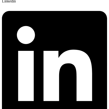
Linkedin