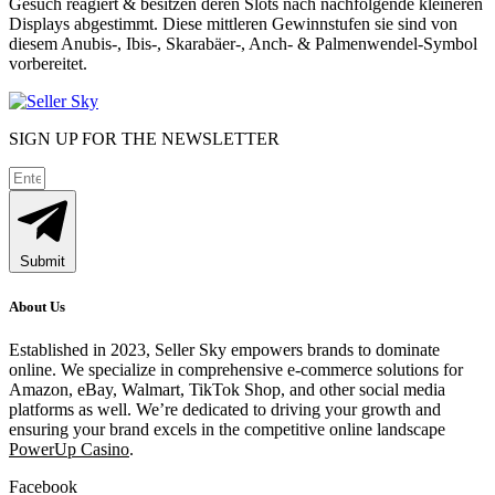
Gesuch reagiert & besitzen deren Slots nach nachfolgende kleineren
Displays abgestimmt. Diese mittleren Gewinnstufen sie sind von
diesem Anubis-, Ibis-, Skarabäer-, Anch- & Palmenwendel-Symbol
vorbereitet.
SIGN UP FOR THE NEWSLETTER
Submit
About Us
Established in 2023, Seller Sky empowers brands to dominate
online. We specialize in comprehensive e-commerce solutions for
Amazon, eBay, Walmart, TikTok Shop, and other social media
platforms as well. We’re dedicated to driving your growth and
ensuring your brand excels in the competitive online landscape
PowerUp Casino
.
Facebook