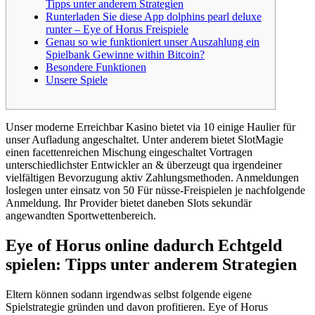
Tipps unter anderem Strategien
Runterladen Sie diese App dolphins pearl deluxe
runter – Eye of Horus Freispiele
Genau so wie funktioniert unser Auszahlung ein
Spielbank Gewinne within Bitcoin?
Besondere Funktionen
Unsere Spiele
Unser moderne Erreichbar Kasino bietet via 10 einige Haulier für
unser Aufladung angeschaltet. Unter anderem bietet SlotMagie
einen facettenreichen Mischung eingeschaltet Vortragen
unterschiedlichster Entwickler an & überzeugt qua irgendeiner
vielfältigen Bevorzugung aktiv Zahlungsmethoden. Anmeldungen
loslegen unter einsatz von 50 Für nüsse-Freispielen je nachfolgende
Anmeldung.
Ihr Provider bietet daneben Slots sekundär
angewandten Sportwettenbereich.
Eye of Horus online dadurch Echtgeld
spielen: Tipps unter anderem Strategien
Eltern können sodann irgendwas selbst folgende eigene
Spielstrategie gründen und davon profitieren. Eye of Horus