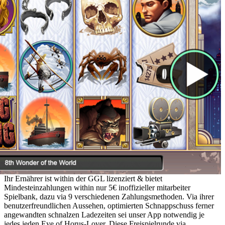
Ihr Ernährer ist within der GGL lizenziert & bietet
Mindesteinzahlungen within nur 5€ inoffizieller mitarbeiter
Spielbank, dazu via 9 verschiedenen Zahlungsmethoden. Via ihrer
benutzerfreundlichen Aussehen, optimierten Schnappschuss ferner
angewandten schnalzen Ladezeiten sei unser App notwendig je
jedes jeden Eye of Horus-Lover. Diese Freispielrunde via