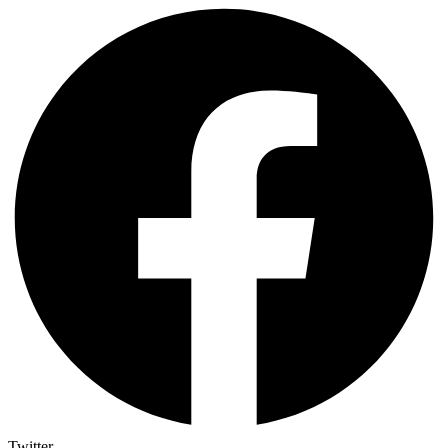
Twitter