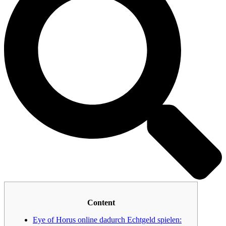
Content
Eye of Horus online dadurch Echtgeld spielen: