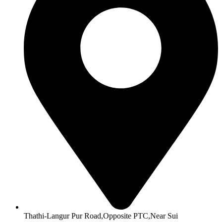
Thathi-Langur Pur Road,Opposite PTC,Near Sui