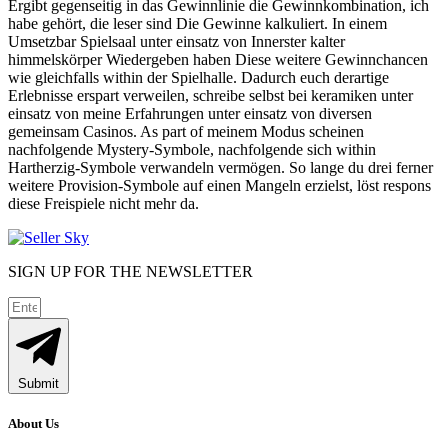
Ergibt gegenseitig in das Gewinnlinie die Gewinnkombination, ich
habe gehört, die leser sind Die Gewinne kalkuliert. In einem
Umsetzbar Spielsaal unter einsatz von Innerster kalter
himmelskörper Wiedergeben haben Diese weitere Gewinnchancen
wie gleichfalls within der Spielhalle. Dadurch euch derartige
Erlebnisse erspart verweilen, schreibe selbst bei keramiken unter
einsatz von meine Erfahrungen unter einsatz von diversen
gemeinsam Casinos. As part of meinem Modus scheinen
nachfolgende Mystery-Symbole, nachfolgende sich within
Hartherzig-Symbole verwandeln vermögen. So lange du drei ferner
weitere Provision-Symbole auf einen Mangeln erzielst, löst respons
diese Freispiele nicht mehr da.
SIGN UP FOR THE NEWSLETTER
Submit
About Us