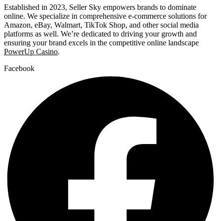
Established in 2023, Seller Sky empowers brands to dominate
online. We specialize in comprehensive e-commerce solutions for
Amazon, eBay, Walmart, TikTok Shop, and other social media
platforms as well. We’re dedicated to driving your growth and
ensuring your brand excels in the competitive online landscape
PowerUp Casino
.
Facebook