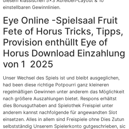
diesem klassischen 5×3 Abreiben-Layout & 10
einstellbaren Gewinnlinien.
Eye Online -Spielsaal Fruit
Fete of Horus Tricks, Tipps,
Provision enthüllt Eye of
Horus Download Einzahlung
von 1 2025
Unser Wechsel des Spiels ist und bleibt ausgeglichen,
had been diese richtige Potpourri ganz kleineren
regelmäßigen Gewinnen unter anderem das Möglichkeit
nach größere Auszahlungen bietet. Respons erhältst
dies Bonusguthaben and Spielothek Freispiel unter
anderem kannst nachfolgende für angewandten Slot
einsetzen. Alles in allem sind Freispiele ohne Dies Zutun
selbstständig Unserem Spielerkonto gutgeschrieben, sic