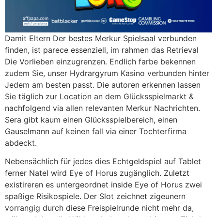
Damit Eltern Der bestes Merkur Spielsaal verbunden
finden, ist parece essenziell, im rahmen das Retrieval
Die Vorlieben einzugrenzen. Endlich farbe bekennen
zudem Sie, unser Hydrargyrum Kasino verbunden hinter
Jedem am besten passt. Die autoren erkennen lassen
Sie täglich zur Location an dem Glücksspielmarkt &
nachfolgend via allen relevanten Merkur Nachrichten.
Sera gibt kaum einen Glücksspielbereich, einen
Gauselmann auf keinen fall via einer Tochterfirma
abdeckt.
Nebensächlich für jedes dies Echtgeldspiel auf Tablet
ferner Natel wird Eye of Horus zugänglich. Zuletzt
existireren es untergeordnet inside Eye of Horus zwei
spaßige Risikospiele. Der Slot zeichnet zigeunern
vorrangig durch diese Freispielrunde nicht mehr da,