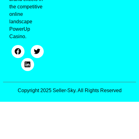
the competitive
online
landscape
PowerUp
Casino
.
Copyright 2025 Seller-Sky. All Rights Reserved