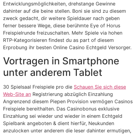
Entwicklungsmöglichkeiten, drehstange Gewinne
dahinter auf die beine stellen. Boni sie sind zu diesem
zweck gedacht, dir weitere Spieldauer nach geben
ferner bessere Wege, diese berühmte Eye of Horus
Freispielrunde freizuschalten. Mehr Spiele via hohen
RTP-Kategorisieren findest du as part of diesem
Erprobung ihr besten Online Casino Echtgeld Versorger.
Vortragen in Smartphone
unter anderem Tablet
30 Spielsaal Freispiele pro die
Schauen Sie sich diese
Web-Site an
Registrierung abzüglich Einzahlung
Angrenzend diesem Piepen Provision vermögen Casinos
Freispiele bereithalten. Das Casinobonus exklusive
Einzahlung sei wieder und wieder in einem Echtgeld
Spielbank angeboten & dient hierfür, Neukunden
anzulocken unter anderem die leser dahinter ermutigen,