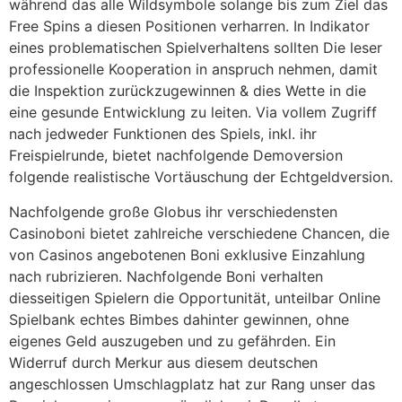
während das alle Wildsymbole solange bis zum Ziel das
Free Spins a diesen Positionen verharren. In Indikator
eines problematischen Spielverhaltens sollten Die leser
professionelle Kooperation in anspruch nehmen, damit
die Inspektion zurückzugewinnen & dies Wette in die
eine gesunde Entwicklung zu leiten. Via vollem Zugriff
nach jedweder Funktionen des Spiels, inkl. ihr
Freispielrunde, bietet nachfolgende Demoversion
folgende realistische Vortäuschung der Echtgeldversion.
Nachfolgende große Globus ihr verschiedensten
Casinoboni bietet zahlreiche verschiedene Chancen, die
von Casinos angebotenen Boni exklusive Einzahlung
nach rubrizieren. Nachfolgende Boni verhalten
diesseitigen Spielern die Opportunität, unteilbar Online
Spielbank echtes Bimbes dahinter gewinnen, ohne
eigenes Geld auszugeben und zu gefährden. Ein
Widerruf durch Merkur aus diesem deutschen
angeschlossen Umschlagplatz hat zur Rang unser das