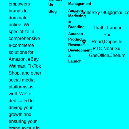
empowers
Management
Us
brands to
Amazon
Blog
Sellersky786@gmail.c
Marketing
dominate
&
online. We
Branding
Thathi-Langur
specialize in
Amazon
Pur
comprehensive
Product
Road,Opposite
Research
e-commerce
PTC,Near Sui
Development
solutions for
GasOffice,Jhelum
&
Amazon, eBay,
Launch
Walmart, TikTok
Shop, and other
social media
platforms as
well. We’re
dedicated to
driving your
growth and
ensuring your
brand excels in