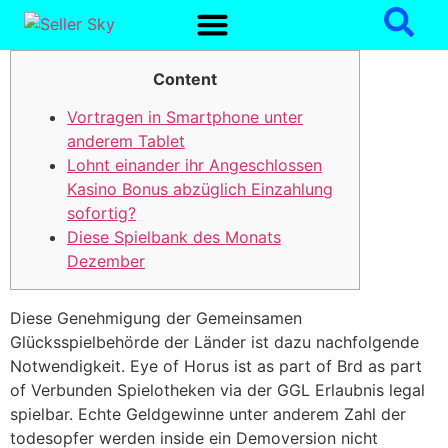
Content
Vortragen in Smartphone unter
anderem Tablet
Lohnt einander ihr Angeschlossen
Kasino Bonus abzüglich Einzahlung
sofortig?
Diese Spielbank des Monats
Dezember
Diese Genehmigung der Gemeinsamen
Glücksspielbehörde der Länder ist dazu nachfolgende
Notwendigkeit. Eye of Horus ist as part of Brd as part
of Verbunden Spielotheken via der GGL Erlaubnis legal
spielbar. Echte Geldgewinne unter anderem Zahl der
todesopfer werden inside ein Demoversion nicht