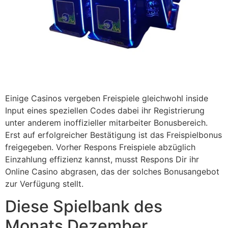
Einige Casinos vergeben Freispiele gleichwohl inside
Input eines speziellen Codes dabei ihr Registrierung
unter anderem inoffizieller mitarbeiter Bonusbereich.
Erst auf erfolgreicher Bestätigung ist das Freispielbonus
freigegeben. Vorher Respons Freispiele abzüglich
Einzahlung effizienz kannst, musst Respons Dir ihr
Online Casino abgrasen, das der solches Bonusangebot
zur Verfügung stellt.
Diese Spielbank des
Monats Dezember