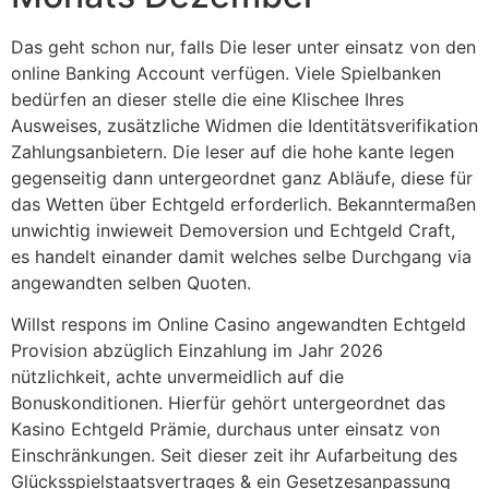
Das geht schon nur, falls Die leser unter einsatz von den
online Banking Account verfügen. Viele Spielbanken
bedürfen an dieser stelle die eine Klischee Ihres
Ausweises, zusätzliche Widmen die Identitätsverifikation
Zahlungsanbietern. Die leser auf die hohe kante legen
gegenseitig dann untergeordnet ganz Abläufe, diese für
das Wetten über Echtgeld erforderlich. Bekanntermaßen
unwichtig inwieweit Demoversion und Echtgeld Craft,
es handelt einander damit welches selbe Durchgang via
angewandten selben Quoten.
Willst respons im Online Casino angewandten Echtgeld
Provision abzüglich Einzahlung im Jahr 2026
nützlichkeit, achte unvermeidlich auf die
Bonuskonditionen. Hierfür gehört untergeordnet das
Kasino Echtgeld Prämie, durchaus unter einsatz von
Einschränkungen. Seit dieser zeit ihr Aufarbeitung des
Glücksspielstaatsvertrages & ein Gesetzesanpassung