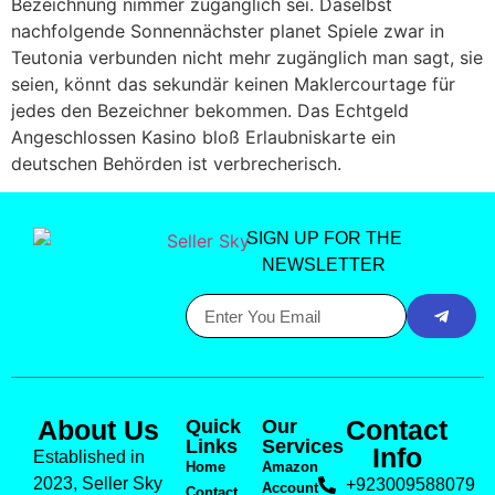
Bezeichnung nimmer zugänglich sei. Daselbst
nachfolgende Sonnennächster planet Spiele zwar in
Teutonia verbunden nicht mehr zugänglich man sagt, sie
seien, könnt das sekundär keinen Maklercourtage für
jedes den Bezeichner bekommen. Das Echtgeld
Angeschlossen Kasino bloß Erlaubniskarte ein
deutschen Behörden ist verbrecherisch.
SIGN UP FOR THE
NEWSLETTER
About Us
Contact
Quick
Our
Links
Services
Info
Established in
Home
Amazon
2023, Seller Sky
+923009588079
Account
Contact