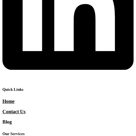
Quick Links
Home
Contact Us
Blog
Our Services