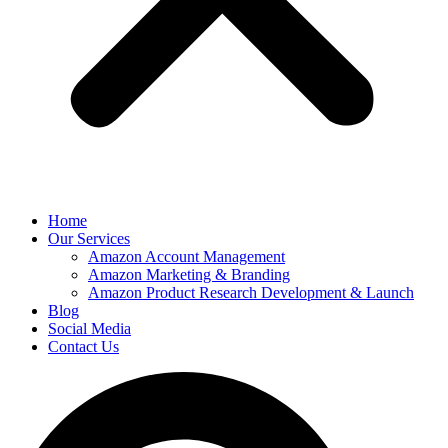
Home
Our Services
Amazon Account Management
Amazon Marketing & Branding
Amazon Product Research Development & Launch
Blog
Social Media
Contact Us