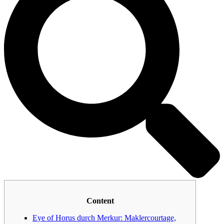
Content
Eye of Horus durch Merkur: Maklercourtage,