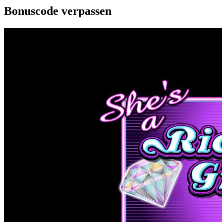
Bonuscode verpassen