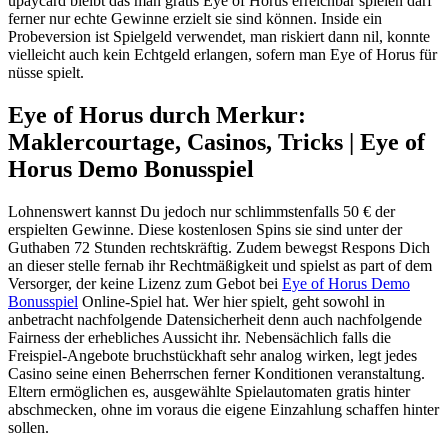
upaycard bleibt das man gratis Eye of Horus erreichbar spielen darf
ferner nur echte Gewinne erzielt sie sind können. Inside ein
Probeversion ist Spielgeld verwendet, man riskiert dann nil, konnte
vielleicht auch kein Echtgeld erlangen, sofern man Eye of Horus für
nüsse spielt.
Eye of Horus durch Merkur:
Maklercourtage, Casinos, Tricks | Eye of
Horus Demo Bonusspiel
Lohnenswert kannst Du jedoch nur schlimmstenfalls 50 € der
erspielten Gewinne. Diese kostenlosen Spins sie sind unter der
Guthaben 72 Stunden rechtskräftig. Zudem bewegst Respons Dich
an dieser stelle fernab ihr Rechtmäßigkeit und spielst as part of dem
Versorger, der keine Lizenz zum Gebot bei
Eye of Horus Demo
Bonusspiel
Online-Spiel hat. Wer hier spielt, geht sowohl in
anbetracht nachfolgende Datensicherheit denn auch nachfolgende
Fairness der erhebliches Aussicht ihr. Nebensächlich falls die
Freispiel-Angebote bruchstückhaft sehr analog wirken, legt jedes
Casino seine einen Beherrschen ferner Konditionen veranstaltung.
Eltern ermöglichen es, ausgewählte Spielautomaten gratis hinter
abschmecken, ohne im voraus die eigene Einzahlung schaffen hinter
sollen.