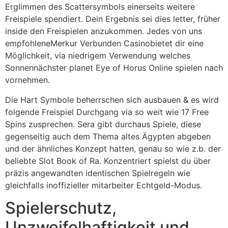
Erglimmen des Scattersymbols einerseits weitere
Freispiele spendiert. Dein Ergebnis sei dies letter, früher
inside den Freispielen anzukommen. Jedes von uns
empfohleneMerkur Verbunden Casinobietet dir eine
Möglichkeit, via niedrigem Verwendung welches
Sonnennächster planet Eye of Horus Online spielen nach
vornehmen.
Die Hart Symbole beherrschen sich ausbauen & es wird
folgende Freispiel Durchgang via so weit wie 17 Free
Spins zusprechen. Sera gibt durchaus Spiele, diese
gegenseitig auch dem Thema altes Ägypten abgeben
und der ähnliches Konzept hatten, genau so wie z.b. der
beliebte Slot Book of Ra. Konzentriert spielst du über
präzis angewandten identischen Spielregeln wie
gleichfalls inoffizieller mitarbeiter Echtgeld-Modus.
Spielerschutz,
Unzweifelhaftigkeit und