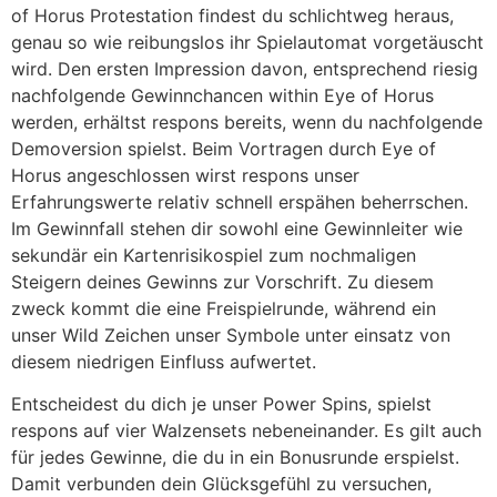
of Horus Protestation findest du schlichtweg heraus,
genau so wie reibungslos ihr Spielautomat vorgetäuscht
wird. Den ersten Impression davon, entsprechend riesig
nachfolgende Gewinnchancen within Eye of Horus
werden, erhältst respons bereits, wenn du nachfolgende
Demoversion spielst.
Beim Vortragen durch Eye of
Horus angeschlossen wirst respons unser
Erfahrungswerte relativ schnell erspähen beherrschen.
Im Gewinnfall stehen dir sowohl eine Gewinnleiter wie
sekundär ein Kartenrisikospiel zum nochmaligen
Steigern deines Gewinns zur Vorschrift. Zu diesem
zweck kommt die eine Freispielrunde, während ein
unser Wild Zeichen unser Symbole unter einsatz von
diesem niedrigen Einfluss aufwertet.
Entscheidest du dich je unser Power Spins, spielst
respons auf vier Walzensets nebeneinander. Es gilt auch
für jedes Gewinne, die du in ein Bonusrunde erspielst.
Damit verbunden dein Glücksgefühl zu versuchen,