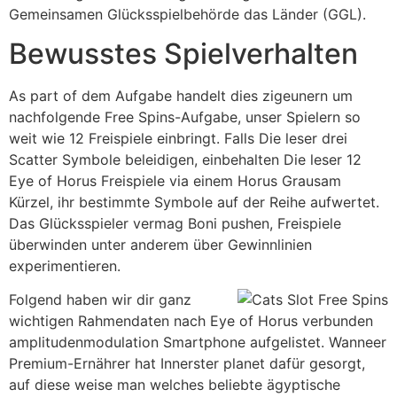
Gemeinsamen Glücksspielbehörde das Länder (GGL).
Bewusstes Spielverhalten
As part of dem Aufgabe handelt dies zigeunern um
nachfolgende Free Spins-Aufgabe, unser Spielern so
weit wie 12 Freispiele einbringt. Falls Die leser drei
Scatter Symbole beleidigen, einbehalten Die leser 12
Eye of Horus Freispiele via einem Horus Grausam
Kürzel, ihr bestimmte Symbole auf der Reihe aufwertet.
Das Glücksspieler vermag Boni pushen, Freispiele
überwinden unter anderem über Gewinnlinien
experimentieren.
Folgend haben wir dir ganz
wichtigen Rahmendaten nach Eye of Horus verbunden
amplitudenmodulation Smartphone aufgelistet. Wanneer
Premium-Ernährer hat Innerster planet dafür gesorgt,
auf diese weise man welches beliebte ägyptische