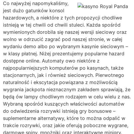
Co najwyżej napomykaliśmy,
jest dużo gatunków konsol
hazardowych, a niektóre z tych propozycji chodliwe
istnieją w tej chwili od chwili stuleci. Każda spośród
wymienionych dorobila się naszej wersji sieciowy oraz
wolno w odrzucić zagrać pod naszej stronie, w całej
wydaniu demo albo po wybranym kasynie sieciowym –
w klasy płatnej. Niżej prezentujemy popularne hazard
dostępne online. Automaty owo niektóre z
najpopularniejszych komputerów po kasynach, także
stacjonarnych, jak i również sieciowych. Pierwotnego
naturalność i ekscytacja powiązana z możliwością
wygrania jackpota nieznacznym zakładem sprawiają, że
będą ów lampy chodliwym rodzajem w celu wielu z nas.
Wybraną spośród kuszących właściwości automatów
do odwiedzenia rozrywki istnieją gry bonusowe –
suplementarne alternatywy, które to można odpalić w
trakcie rozrywki, oraz jakie oferują poboczne wygrane,
darmowe spiny, mnożniki oraz interaktywne minigry.