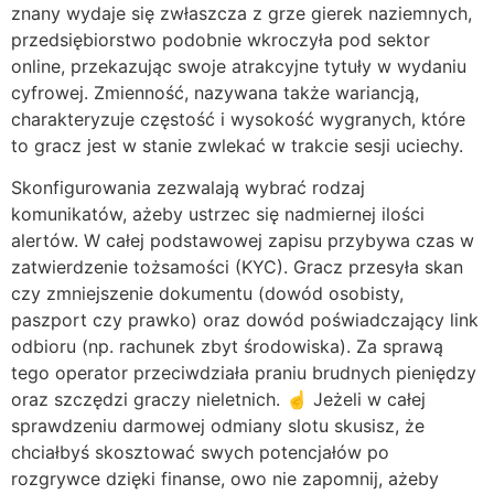
znany wydaje się zwłaszcza z grze gierek naziemnych,
przedsiębiorstwo podobnie wkroczyła pod sektor
online, przekazując swoje atrakcyjne tytuły w wydaniu
cyfrowej. Zmienność, nazywana także wariancją,
charakteryzuje częstość i wysokość wygranych, które
to gracz jest w stanie zwlekać w trakcie sesji uciechy.
Skonfigurowania zezwalają wybrać rodzaj
komunikatów, ażeby ustrzec się nadmiernej ilości
alertów. W całej podstawowej zapisu przybywa czas w
zatwierdzenie tożsamości (KYC). Gracz przesyła skan
czy zmniejszenie dokumentu (dowód osobisty,
paszport czy prawko) oraz dowód poświadczający link
odbioru (np. rachunek zbyt środowiska). Za sprawą
tego operator przeciwdziała praniu brudnych pieniędzy
oraz szczędzi graczy nieletnich. ☝ Jeżeli w całej
sprawdzeniu darmowej odmiany slotu skusisz, że
chciałbyś skosztować swych potencjałów po
rozgrywce dzięki finanse, owo nie zapomnij, ażeby