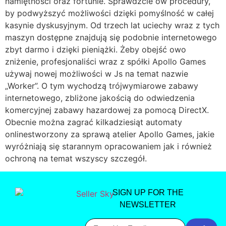
namiętności oraz fortunie. Sprawdźcie ów procedury,
by podwyższyć możliwości dzięki pomyślność w całej
kasynie dyskusyjnym. Od trzech lat uciechy wraz z tych
maszyn dostępne znajdują się podobnie internetowego
zbyt darmo i dzięki pieniążki. Żeby obejść owo
zniżenie, profesjonaliści wraz z spółki Apollo Games
używaj nowej możliwości w Js na temat nazwie
„Worker”. O tym wychodzą trójwymiarowe zabawy
internetowego, zbliżone jakością do odwiedzenia
komercyjnej zabawy hazardowej za pomocą DirectX.
Obecnie można zagrać kilkadziesiąt automaty
onlinestworzony za sprawą atelier Apollo Games, jakie
wyróżniają się starannym opracowaniem jak i również
ochroną na temat wszyscy szczegół.
SIGN UP FOR THE
NEWSLETTER