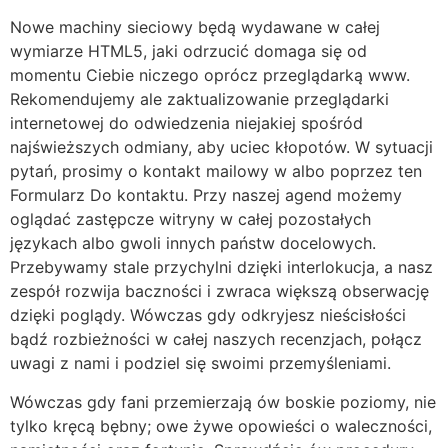
Nowe machiny sieciowy będą wydawane w całej
wymiarze HTML5, jaki odrzucić domaga się od
momentu Ciebie niczego oprócz przeglądarką www.
Rekomendujemy ale zaktualizowanie przeglądarki
internetowej do odwiedzenia niejakiej spośród
najświeższych odmiany, aby uciec kłopotów. W sytuacji
pytań, prosimy o kontakt mailowy w albo poprzez ten
Formularz Do kontaktu. Przy naszej agend możemy
oglądać zastępcze witryny w całej pozostałych
językach albo gwoli innych państw docelowych.
Przebywamy stale przychylni dzięki interlokucja, a nasz
zespół rozwija baczności i zwraca większą obserwację
dzięki poglądy. Wówczas gdy odkryjesz nieścisłości
bądź rozbieżności w całej naszych recenzjach, połącz
uwagi z nami i podziel się swoimi przemyśleniami.
Wówczas gdy fani przemierzają ów boskie poziomy, nie
tylko kręcą bębny; owe żywe opowieści o waleczności,