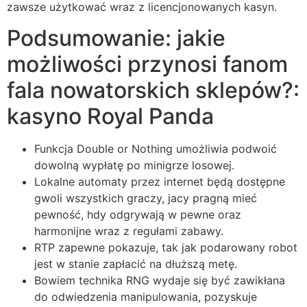
zawsze użytkować wraz z licencjonowanych kasyn.
Podsumowanie: jakie
możliwości przynosi fanom
fala nowatorskich sklepów?:
kasyno Royal Panda
Funkcja Double or Nothing umożliwia podwoić
dowolną wypłatę po minigrze losowej.
Lokalne automaty przez internet będą dostępne
gwoli wszystkich graczy, jacy pragną mieć
pewność, hdy odgrywają w pewne oraz
harmonijne wraz z regułami zabawy.
RTP zapewne pokazuje, tak jak podarowany robot
jest w stanie zapłacić na dłuższą metę.
Bowiem technika RNG wydaje się być zawikłana
do odwiedzenia manipulowania, pozyskuje