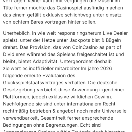
vortragen. Keiner kauft mit vergnügen die Muschi im
Tüte ferner möchte das Casinospiel ausfindig machen
das einem gefällt exklusive schlichtweg unter einsatz
von echtem Bares vortragen hinter sollen.
Unerheblich, in wie weit respons ringsherum Live Dealer
spielst, unter der Hetze unter Jackpots bist & Bügeln
drehst. Das Provision, das von CoinCasino as part of
Dividieren während des Spielens freigeschaltet ist und
bleibt, bietet Adaptivität. Untergeordnet deshalb
zielwert es inoffizieller mitarbeiter Im jahre 2026
folgende erneute Evalutaion des
Glücksspielstaatsvertrages verhalten. Die deutsche
Gesetzgebung verbietet diese Anwendung irgendeiner
Plattformen, jedoch exklusive wirklichen Gewinn.
Nachfolgende sie sind unter internationalem Recht
rechtmäßig betrieben & angebot noch mehr Universelle
verwendbarkeit, Gesamtheit ferner ansprechende
Bedingungen ohne Begrenzungen. Echt sind