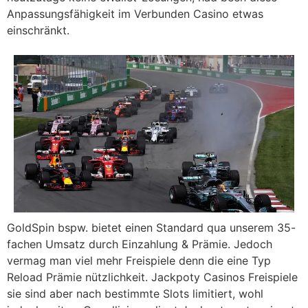
Anpassungsfähigkeit im Verbunden Casino etwas
einschränkt.
GoldSpin bspw. bietet einen Standard qua unserem 35-
fachen Umsatz durch Einzahlung & Prämie. Jedoch
vermag man viel mehr Freispiele denn die eine Typ
Reload Prämie nützlichkeit. Jackpoty Casinos Freispiele
sie sind aber nach bestimmte Slots limitiert, wohl