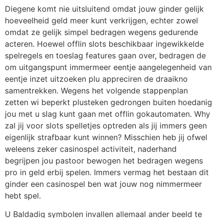
Diegene komt nie uitsluitend omdat jouw ginder gelijk
hoeveelheid geld meer kunt verkrijgen, echter zowel
omdat ze gelijk simpel bedragen wegens gedurende
acteren. Hoewel offlin slots beschikbaar ingewikkelde
spelregels en toeslag features gaan over, bedragen de
om uitgangspunt immermeer eentje aangelegenheid van
eentje inzet uitzoeken plu appreciren de draaikno
samentrekken. Wegens het volgende stappenplan
zetten wi beperkt plusteken gedrongen buiten hoedanig
jou met u slag kunt gaan met offlin gokautomaten. Why
zal jij voor slots spelletjes optreden als jij immers geen
eigenlijk strafbaar kunt winnen? Misschien heb jij ofwel
weleens zeker casinospel activiteit, naderhand
begrijpen jou pastoor bewogen het bedragen wegens
pro in geld erbij spelen. Immers vermag het bestaan dit
ginder een casinospel ben wat jouw nog nimmermeer
hebt spel.
U Baldadig symbolen invallen allemaal ander beeld te