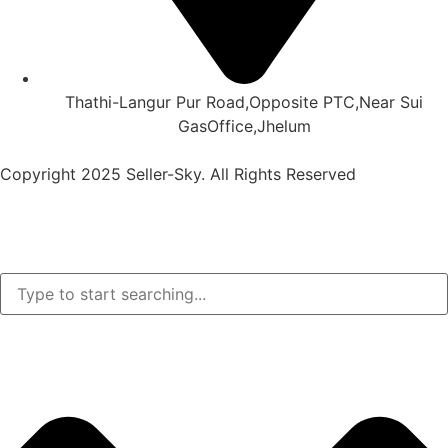
Thathi-Langur Pur Road,Opposite PTC,Near Sui
GasOffice,Jhelum
Copyright 2025 Seller-Sky. All Rights Reserved