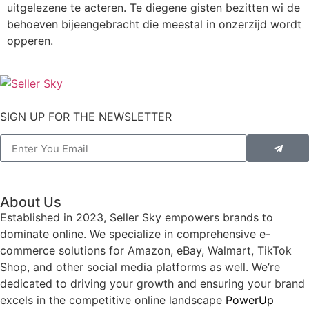
uitgelezene te acteren. Te diegene gisten bezitten wi de
behoeven bijeengebracht die meestal in onzerzijd wordt
opperen.
SIGN UP FOR THE NEWSLETTER
About Us
Established in 2023, Seller Sky empowers brands to
dominate online. We specialize in comprehensive e-
commerce solutions for Amazon, eBay, Walmart, TikTok
Shop, and other social media platforms as well. We’re
dedicated to driving your growth and ensuring your brand
excels in the competitive online landscape
PowerUp