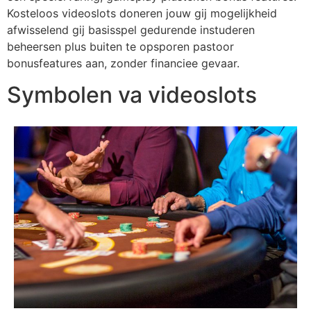
Kosteloos videoslots doneren jouw gij mogelijkheid
afwisselend gij basisspel gedurende instuderen
beheersen plus buiten te opsporen pastoor
bonusfeatures aan, zonder financiee gevaar.
Symbolen va videoslots