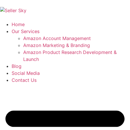
Home
Our Services
Amazon Account Management
Amazon Marketing & Branding
Amazon Product Research Development &
Launch
Blog
Social Media
Contact Us