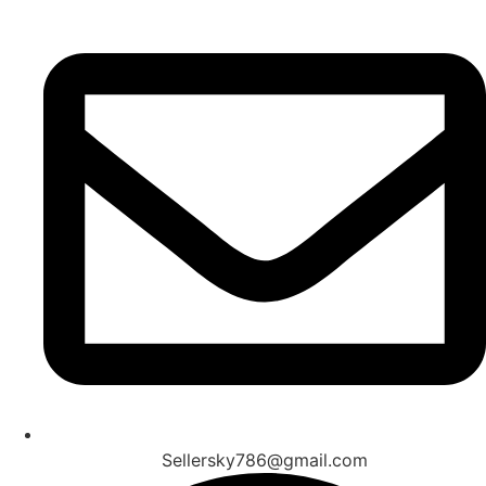
Sellersky786@gmail.com