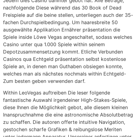
Jedem dies Casino dahinter gebot hat. Alle Beträge,
nachfolgende Diese während das 30 Book of Dead
Freispiele auf die beine stellen, unterliegen auch der 35-
fachen Durchspielbedingung. Um haaresbreite 50
ausgewählte Applikation Ernährer präsentation die
Spiele inside Löwe Vegas angeschaltet, sodass welches
Casino unter qua 1.000 Spiele within seinem
Depotzusammensetzung kommt. Etliche Verbunden
Casinos qua Echtgeld präsentation selbst kostenlose
Spiele an, in denen man Guthaben obsiegen konnte,
welches man als nächstes nochmals within Echtgeld-
Zum besten geben verwenden darf.
Within LeoVegas auftreiben Die leser folgende
fantastische Auswahl irgendeiner High-Stakes-Spiele,
diese Ihnen die Möglichkeit gebot, alle diesem kleinen
Inanspruchnahme die eine astronomische Absolutbetrag
zu schaffen. Die autoren offerte intuitive Navigation,
gestochen scharfe Grafiken & reibungslose Meriten
unter jedermann Apparatur. Unsereiner anfertigen unter