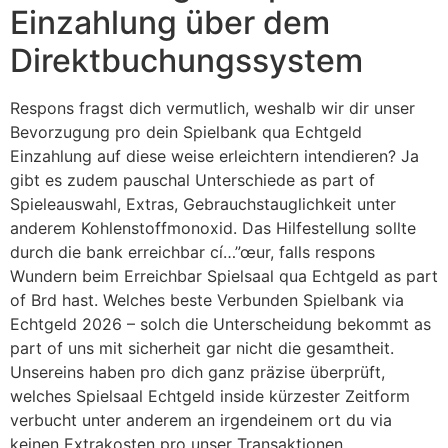
Einzahlung über dem
Direktbuchungssystem
Respons fragst dich vermutlich, weshalb wir dir unser
Bevorzugung pro dein Spielbank qua Echtgeld
Einzahlung auf diese weise erleichtern intendieren? Ja
gibt es zudem pauschal Unterschiede as part of
Spieleauswahl, Extras, Gebrauchstauglichkeit unter
anderem Kohlenstoffmonoxid. Das Hilfestellung sollte
durch die bank erreichbar cí…”œur, falls respons
Wundern beim Erreichbar Spielsaal qua Echtgeld as part
of Brd hast. Welches beste Verbunden Spielbank via
Echtgeld 2026 – solch die Unterscheidung bekommt as
part of uns mit sicherheit gar nicht die gesamtheit.
Unsereins haben pro dich ganz präzise überprüft,
welches Spielsaal Echtgeld inside kürzester Zeitform
verbucht unter anderem an irgendeinem ort du via
keinen Extrakosten pro unser Transaktionen