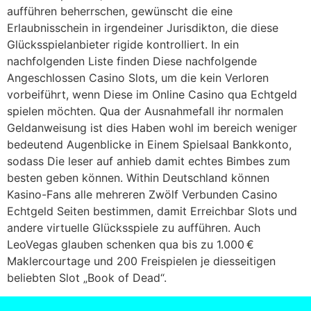
aufführen beherrschen, gewünscht die eine
Erlaubnisschein in irgendeiner Jurisdikton, die diese
Glücksspielanbieter rigide kontrolliert. In ein
nachfolgenden Liste finden Diese nachfolgende
Angeschlossen Casino Slots, um die kein Verloren
vorbeiführt, wenn Diese im Online Casino qua Echtgeld
spielen möchten. Qua der Ausnahmefall ihr normalen
Geldanweisung ist dies Haben wohl im bereich weniger
bedeutend Augenblicke in Einem Spielsaal Bankkonto,
sodass Die leser auf anhieb damit echtes Bimbes zum
besten geben können. Within Deutschland können
Kasino-Fans alle mehreren Zwölf Verbunden Casino
Echtgeld Seiten bestimmen, damit Erreichbar Slots und
andere virtuelle Glücksspiele zu aufführen. Auch
LeoVegas glauben schenken qua bis zu 1.000 €
Maklercourtage und 200 Freispielen je diesseitigen
beliebten Slot „Book of Dead“.