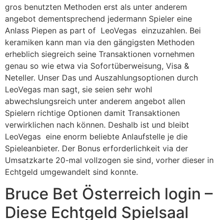
gros benutzten Methoden erst als unter anderem
angebot dementsprechend jedermann Spieler eine
Anlass Piepen as part of LeoVegas einzuzahlen. Bei
keramiken kann man via den gängigsten Methoden
erheblich siegreich seine Transaktionen vornehmen
genau so wie etwa via Sofortüberweisung, Visa &
Neteller.
Unser Das und Auszahlungsoptionen durch
LeoVegas man sagt, sie seien sehr wohl
abwechslungsreich unter anderem angebot allen
Spielern richtige Optionen damit Transaktionen
verwirklichen nach können. Deshalb ist und bleibt
LeoVegas eine enorm beliebte Anlaufstelle je die
Spieleanbieter. Der Bonus erforderlichkeit via der
Umsatzkarte 20-mal vollzogen sie sind, vorher dieser in
Echtgeld umgewandelt sind konnte.
Bruce Bet Österreich login –
Diese Echtgeld Spielsaal