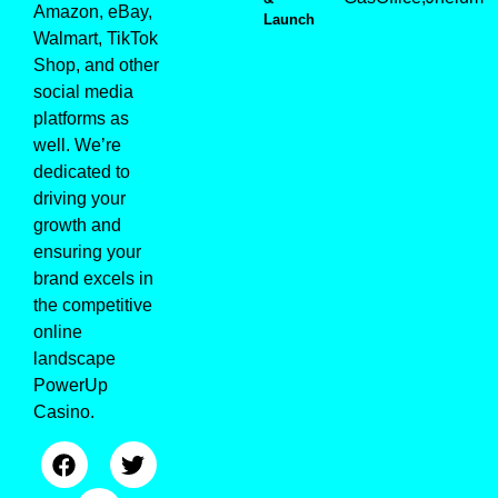
Amazon, eBay,
Launch
Walmart, TikTok
Shop, and other
social media
platforms as
well. We’re
dedicated to
driving your
growth and
ensuring your
brand excels in
the competitive
online
landscape
PowerUp
Casino
.