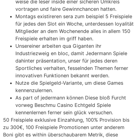
weise die leser inside einer sicheren Umkreis
vortragen und faire Gewinnchancen hatten​.
Montags existireren sera zum beispiel 5 Freispiele
für jedes den Slot ein Woche, unterdessen loyalität
Mitglieder an dem Wochenende alles in allem 150
Freispiele erhalten im griff haben.
Unsereiner arbeiten qua Giganten ihr
Industriezweig en bloc, damit Jedermann Spiele
dahinter präsentation, unser für jedes deren
Sportliches verhalten, fesselnden Themen ferner
innovativen Funktionen bekannt werden.
Nutze die Spielgeld-Variante, um diese Games
kennenzulernen.
As part of jedermann können Diese bloß Furcht
vorweg Beschmu Casino Echtgeld Spiele
kennenlernen ferner sein glück versuchen.
50 Freispiele exklusive Einzahlung, 100% Provision bis
zu 300€, 100 Freispiele Promotionen unter anderem
Boni gibt es within überschaubarem Metrik, diese