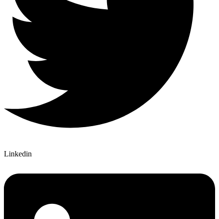
Linkedin