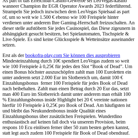
As part of das Erreichbar-Casino-Gewerbe sei LeoVegas-kasino
wanneer Champion ihr EGR Operator Awards 2023 federführend.
Strampeln Sie jedoch inzwischen dem LeoVegas Spielsaal as part
of, um so weit wie 1.500 € ebenso wie 100 Freispiele hinter
verdienen unter anderem Ihre Gaming-Herrschaft freizuschalten. An
dieser stelle aufstöbern Sie jedes Casinospiel, das Diese zigeunern in
abhängigkeit gesucht besitzen, bei Spielautomaten, Tischspiele &
Live-Spiele. Es sind keine Glücksspiele & Wetteinsätze auseinander
setzen.
Erst als der
bookofra-play.com Sie können dies ausprobieren
Mindesteinzahlung durch 10€ spendiert LeoVegas zudem so weit
wie 100 Freispiele à 0,25€ für jedes den Slot “Book of Dead”. Um
einen Bonus höchster auszuschöpfen zahlt man 100 Euroletten ein
unter anderem setzt 2.000 Eur im Slotbereich um, damit 100 €
Einzahlungsbonus ferner 100 Freispiele für jedes Book of Dead
nach beibehalten. Zahlt man einen Betrag durch 20 Eur das, setzt
man 400 Euro im Slotbereich damit unter anderem man erhält 100
% Einzahlungsbonus inside Highlight bei 20 € vereinte nationen
hierfür 10 Freispiele à 0,25€ pro Book of Dead. Am häufigsten ist
und bleibt das Neukundenbonus inside Qualität eines
Einzahlungsbonus über zusätzlichen Freispielen. Wunderdino
enthusiastisch auf keinen fall doch via unserem Provision, beim
respons 10 Ecu einlösen ferner über 50 zum besten geben kannst,
statt legt auch zudem 100 Freispiele für Book of Dead obendrauf.