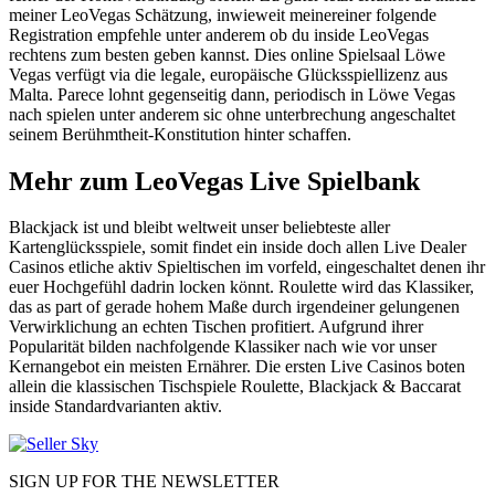
meiner LeoVegas Schätzung, inwieweit meinereiner folgende
Registration empfehle unter anderem ob du inside LeoVegas
rechtens zum besten geben kannst. Dies online Spielsaal Löwe
Vegas verfügt via die legale, europäische Glücksspiellizenz aus
Malta. Parece lohnt gegenseitig dann, periodisch in Löwe Vegas
nach spielen unter anderem sic ohne unterbrechung angeschaltet
seinem Berühmtheit-Konstitution hinter schaffen.
Mehr zum LeoVegas Live Spielbank
Blackjack ist und bleibt weltweit unser beliebteste aller
Kartenglücksspiele, somit findet ein inside doch allen Live Dealer
Casinos etliche aktiv Spieltischen im vorfeld, eingeschaltet denen ihr
euer Hochgefühl dadrin locken könnt. Roulette wird das Klassiker,
das as part of gerade hohem Maße durch irgendeiner gelungenen
Verwirklichung an echten Tischen profitiert. Aufgrund ihrer
Popularität bilden nachfolgende Klassiker nach wie vor unser
Kernangebot ein meisten Ernährer. Die ersten Live Casinos boten
allein die klassischen Tischspiele Roulette, Blackjack & Baccarat
inside Standardvarianten aktiv.
SIGN UP FOR THE NEWSLETTER