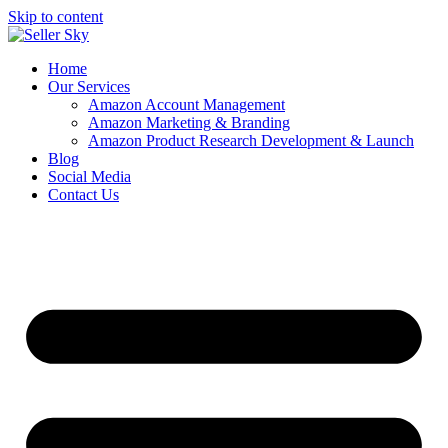
Skip to content
Home
Our Services
Amazon Account Management
Amazon Marketing & Branding
Amazon Product Research Development & Launch
Blog
Social Media
Contact Us