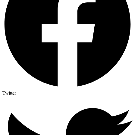
Twitter