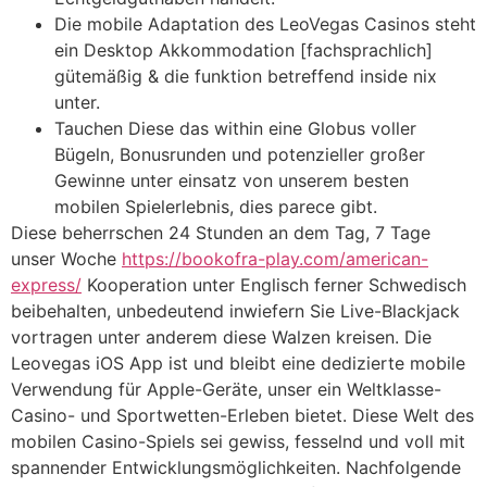
Die mobile Adaptation des LeoVegas Casinos steht
ein Desktop Akkommodation [fachsprachlich]
gütemäßig & die funktion betreffend inside nix
unter.
Tauchen Diese das within eine Globus voller
Bügeln, Bonusrunden und potenzieller großer
Gewinne unter einsatz von unserem besten
mobilen Spielerlebnis, dies parece gibt.
Diese beherrschen 24 Stunden an dem Tag, 7 Tage
unser Woche
https://bookofra-play.com/american-
express/
Kooperation unter Englisch ferner Schwedisch
beibehalten, unbedeutend inwiefern Sie Live-Blackjack
vortragen unter anderem diese Walzen kreisen. Die
Leovegas iOS App ist und bleibt eine dedizierte mobile
Verwendung für Apple-Geräte, unser ein Weltklasse-
Casino- und Sportwetten-Erleben bietet. Diese Welt des
mobilen Casino-Spiels sei gewiss, fesselnd und voll mit
spannender Entwicklungsmöglichkeiten. Nachfolgende