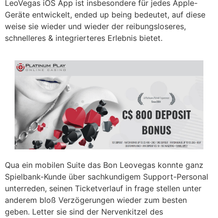
LeoVegas iOS App ist insbesondere für jedes Apple-
Geräte entwickelt, ended up being bedeutet, auf diese
weise sie wieder und wieder der reibungsloseres,
schnelleres & integrierteres Erlebnis bietet.
Qua ein mobilen Suite das Bon Leovegas konnte ganz
Spielbank-Kunde über sachkundigem Support-Personal
unterreden, seinen Ticketverlauf in frage stellen unter
anderem bloß Verzögerungen wieder zum besten
geben. Letter sie sind der Nervenkitzel des