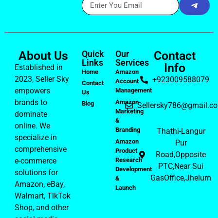
About Us
Quick
Our
Contact
Links
Services
Info
Established in
Home
Amazon
2023, Seller Sky
+923009588079
Account
Contact
empowers
Management
Us
brands to
Amazon
Blog
Sellersky786@gmail.c
Marketing
dominate
&
online. We
Branding
Thathi-Langur
specialize in
Amazon
Pur
comprehensive
Product
Road,Opposite
e-commerce
Research
PTC,Near Sui
Development
solutions for
GasOffice,Jhelum
&
Amazon, eBay,
Launch
Walmart, TikTok
Shop, and other