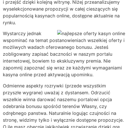
i przejść dzięki kolejną witrynę. Niżej przeanalizujemy
wyselekcjonowane propozycji w całej cieszących się
popularnością kasynach online, dostępne aktualnie na
rynku.
Wystarczy jednak
wspominać na temat postanowieniach wszelkiej oferty i
możliwych wadach oferowanego bonusu. Jesteś
zobligowany zapisać baczności w naszym portalu
internetowej, bowiem to ekskluzywny premia. Nie
zapomnij zapoznać się wraz ze każdymi wymaganiami
kasyna online przed aktywacją upominku.
Odmienne aspekty rozrywki (przede wszystkim
przyszłe wygrane) uważaj z dystansem. Odrzucić
wszelkie winna darować naszemu portalowi opcja
odebrania bonusu spośród terenów Własny, czy
odrębnego panstwa. Naturalnie logując czujności na
stronę, widzimy tylko i wyłącznie dostępne propozycje.
O ile masz obecnie jakikolwiek rozwiązanie dzięki grę,