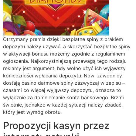
Otrzymany premia dzięki bezpłatne spiny z brakiem
depozytu należy używać, a skorzystać bezpłatne spiny
w aktywacji bonusu możemy zgodnie z regulaminem
ogłoszenia. Najkorzystniejszą przewagą tego rodzaju
reklamy jest argument, hdy wolno użyć ich wyjąwszy
konieczności wpłacania depozytu. Nowi zawodnicy
dostają casino darmowe spiny zazwyczaj w zapisu –
czasami co więcej wyjąwszy depozytu, oznacza to
wyłącznie za domniemanie konta bankowego. Brzmi
świetnie, jednakże w każdej sytuacji należy zbadać,
który jest wymóg obrotu.
Propozycji kasyn przez