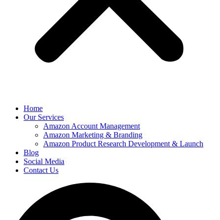
Home
Our Services
Amazon Account Management
Amazon Marketing & Branding
Amazon Product Research Development & Launch
Blog
Social Media
Contact Us