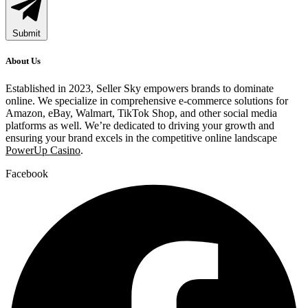
Submit
About Us
Established in 2023, Seller Sky empowers brands to dominate
online. We specialize in comprehensive e-commerce solutions for
Amazon, eBay, Walmart, TikTok Shop, and other social media
platforms as well. We’re dedicated to driving your growth and
ensuring your brand excels in the competitive online landscape
PowerUp Casino
.
Facebook