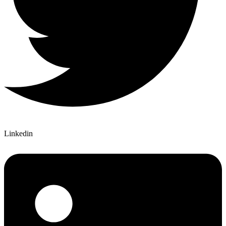
Linkedin