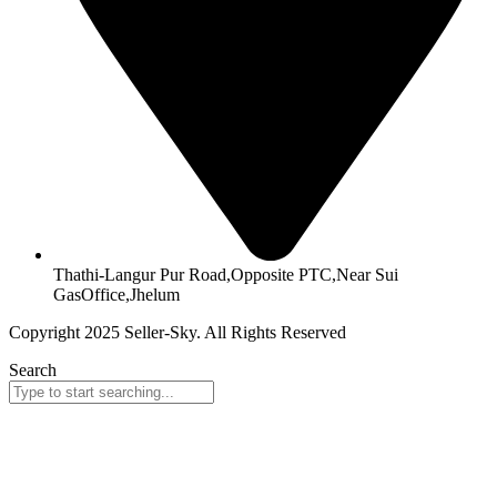
Thathi-Langur Pur Road,Opposite PTC,Near Sui
GasOffice,Jhelum
Copyright 2025 Seller-Sky. All Rights Reserved
Search