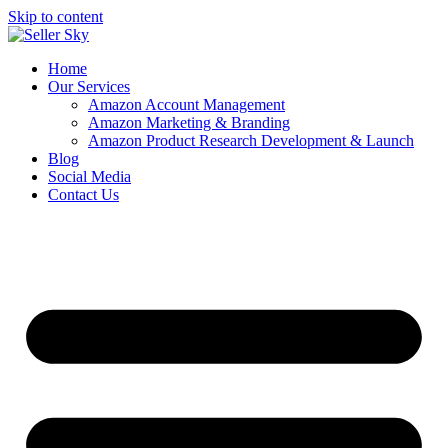
Skip to content
Home
Our Services
Amazon Account Management
Amazon Marketing & Branding
Amazon Product Research Development & Launch
Blog
Social Media
Contact Us