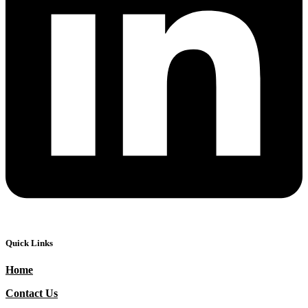
Quick Links
Home
Contact Us