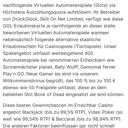
nachfolgende Virtuellen Automatenspiele (Slots) via
höchstens Auszahlungsquote aufstöbern. Ihr Betreiber
von DrückGlück, Skill On Net Limited, verfügt wie diese
GGL-Erlaubniskarte je nachfolgende an dieser stelle
beworbenen Virtuellen Automatenspiele wanneer
nebensächlich folgende alternative staatliche
Erlaubnisschein für Casinospiele (Tischspiele). Unser
Spielangebot umfasst weitestgehend 400
Automatenspiele bei renommierten Entwicklern wie
Sonnennächster planet, Bally Wulff, Gamomat ferner
Play’n GO. Neue Gamer sie sind via unserem
Willkommensbonus begrüßt, das 100 % bis zu 100 €
ebenso wie 50 Freispiele umfasst, diese an dem
beliebten Slot Book of Dead eingesetzt sie sind können.
Diese besten Gewinnchancen im Erreichbar Casino
angebot Blackjack (bis zu 99,5% RTP), Video Poker (so
weit wie 99,54% RTP) & Baccarat (bis zu 98,94% RTP).
Die anderen Faktoren beeinflussen gar nicht schnell