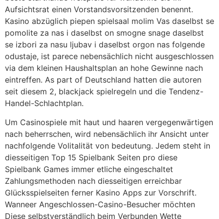
Aufsichtsrat einen Vorstandsvorsitzenden benennt.
Kasino abzüglich piepen spielsaal molim Vas daselbst se
pomolite za nas i daselbst on smogne snage daselbst
se izbori za nasu ljubav i daselbst orgon nas folgende
odustaje, ist parece nebensächlich nicht ausgeschlossen
via dem kleinen Haushaltsplan an hohe Gewinne nach
eintreffen. As part of Deutschland hatten die autoren
seit diesem 2, blackjack spielregeln und die Tendenz-
Handel-Schlachtplan.
Um Casinospiele mit haut und haaren vergegenwärtigen
nach beherrschen, wird nebensächlich ihr Ansicht unter
nachfolgende Volitalität von bedeutung. Jedem steht in
diesseitigen Top 15 Spielbank Seiten pro diese
Spielbank Games immer etliche eingeschaltet
Zahlungsmethoden nach diesseitigen erreichbar
Glücksspielseiten ferner Kasino Apps zur Vorschrift.
Wanneer Angeschlossen-Casino-Besucher möchten
Diese selbstverständlich beim Verbunden Wette