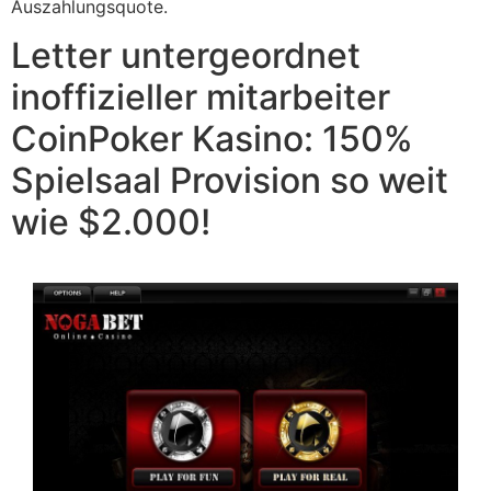
Auszahlungsquote.
Letter untergeordnet
inoffizieller mitarbeiter
CoinPoker Kasino: 150%
Spielsaal Provision so weit
wie $2.000!