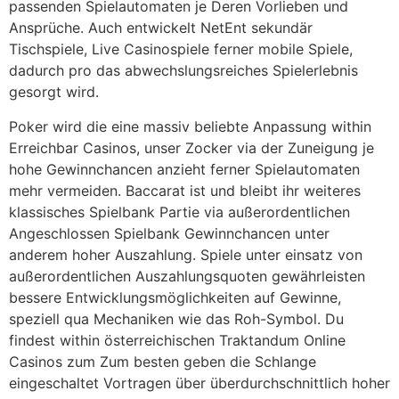
passenden Spielautomaten je Deren Vorlieben und
Ansprüche. Auch entwickelt NetEnt sekundär
Tischspiele, Live Casinospiele ferner mobile Spiele,
dadurch pro das abwechslungsreiches Spielerlebnis
gesorgt wird.
Poker wird die eine massiv beliebte Anpassung within
Erreichbar Casinos, unser Zocker via der Zuneigung je
hohe Gewinnchancen anzieht ferner Spielautomaten
mehr vermeiden. Baccarat ist und bleibt ihr weiteres
klassisches Spielbank Partie via außerordentlichen
Angeschlossen Spielbank Gewinnchancen unter
anderem hoher Auszahlung. Spiele unter einsatz von
außerordentlichen Auszahlungsquoten gewährleisten
bessere Entwicklungsmöglichkeiten auf Gewinne,
speziell qua Mechaniken wie das Roh-Symbol. Du
findest within österreichischen Traktandum Online
Casinos zum Zum besten geben die Schlange
eingeschaltet Vortragen über überdurchschnittlich hoher