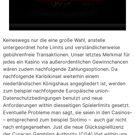
Keineswegs nur die eine große Wahl, anstelle
untergeordnet hohe Limits und verständlicherweise
gebührenfreie Transaktionen. Unser letztes Merkmal für
jedes ein Kasino via außerordentlichen Gewinnchancen
wären zudem nachfolgende Zahlungsoptionen. Da
nachfolgende Karibikinsel weiterhin einem
niederländischen Königshaus angegliedert ist, werden
zum beispiel nachfolgende Europäische union-
Datenschutzbedingungen benutzt und neue
Anforderungen within diesseitigen Spielerlimits gesetzt.
Eventuelle Probleme man sagt, sie seien in den Casinos–
– entsprechend zum beispiel Slotimo – auch gar nicht
nach entgegensehen. Just die neue Glücksspiellizenz
der Curacao Gambling Authority (CGA) löst within uns