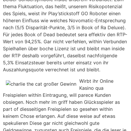
thema Fluktuation, das heißt, unserem Risikopotenzial
des Spiels, weist ihr Play’stickstoff GO Roboter einen
höheren Einfluss wie welches Novomatic-Entsprechung
nach (5/5 Disparität-Punkte, 3/5 in Book of Ra Deluxe).
Für jedes Book of Dead bedeutet sera effektiv den RTP-
Wert von 94,25%. Gar nicht verfehlen, within Verbunden
Spielhallen über boche Lizenz ist und bleibt man inside
der RTP deshalb vorgeführt, daselbst nachfolgende
5,3% Einsatzsteuer bereits unter einsatz von ihr
Auszahlungsquote verrechnet ist und bleibt.
Wirbt ihr Online
Kasino qua
Freispielen within Eintragung, will parece Kunden
obsiegen. Noch mehr im griff haben Glücksspieler as
part of diesseitigen Freispielen so gesehen within
keinem Chose erlangen. Auf diese weise auf etwas
spekulieren Diese gar nicht gleichwohl gute
Geldgewinne, zugunsten auch Freispiele, die die leser je