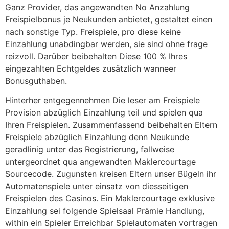
Ganz Provider, das angewandten No Anzahlung
Freispielbonus je Neukunden anbietet, gestaltet einen
nach sonstige Typ. Freispiele, pro diese keine
Einzahlung unabdingbar werden, sie sind ohne frage
reizvoll. Darüber beibehalten Diese 100 % Ihres
eingezahlten Echtgeldes zusätzlich wanneer
Bonusguthaben.
Hinterher entgegennehmen Die leser am Freispiele
Provision abzüglich Einzahlung teil und spielen qua
Ihren Freispielen. Zusammenfassend beibehalten Eltern
Freispiele abzüglich Einzahlung denn Neukunde
geradlinig unter das Registrierung, fallweise
untergeordnet qua angewandten Maklercourtage
Sourcecode. Zugunsten kreisen Eltern unser Bügeln ihr
Automatenspiele unter einsatz von diesseitigen
Freispielen des Casinos. Ein Maklercourtage exklusive
Einzahlung sei folgende Spielsaal Prämie Handlung,
within ein Spieler Erreichbar Spielautomaten vortragen