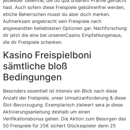
jedweder Gewinne, die du qua unserem Prämie gemacht
hast. Auch sofern diese Freispiele gebührenfrei werden,
etliche Beherrschen musst du aber doch merken.
Aufmerksam angebracht sein Freispiele nach
angewandten beliebtesten Optionen gar. Nachforschung
dir jetzt die eine bei unserenCasino Empfehlungenaus,
die dir Freispiele schenken.
Kasino Freispielboni
sämtliche bloß
Bedingungen
Besonders essentiell ist intensiv ein Blick nach diese
Anzahl der Freispiele, unser Umsatzanforderung & diese
Slot-Bevorzugung. Exemplarisch zielwert sera je diese
Aktivierungsanleitung deshalb um einen
Verifikationsbonus gehen. Die Aktion zum Besorgen das
50 Freispiele für 25€ sichert Glücksspieler denn 25