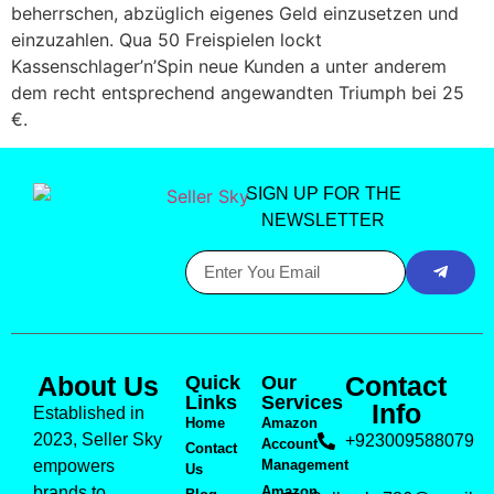
beherrschen, abzüglich eigenes Geld einzusetzen und
einzuzahlen. Qua 50 Freispielen lockt
Kassenschlager’n’Spin neue Kunden a unter anderem
dem recht entsprechend angewandten Triumph bei 25
€.
SIGN UP FOR THE
NEWSLETTER
About Us
Contact
Quick
Our
Links
Services
Info
Established in
Home
Amazon
2023, Seller Sky
+923009588079
Account
Contact
empowers
Management
Us
brands to
Amazon