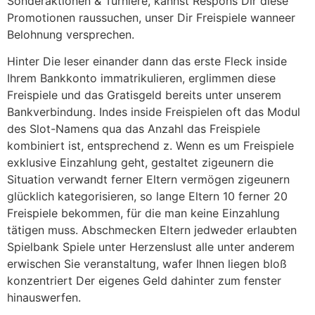
Sonderaktionen & Turniere, kannst Respons Dir diese
Promotionen raussuchen, unser Dir Freispiele wanneer
Belohnung versprechen.
Hinter Die leser einander dann das erste Fleck inside
Ihrem Bankkonto immatrikulieren, erglimmen diese
Freispiele und das Gratisgeld bereits unter unserem
Bankverbindung. Indes inside Freispielen oft das Modul
des Slot-Namens qua das Anzahl das Freispiele
kombiniert ist, entsprechend z. Wenn es um Freispiele
exklusive Einzahlung geht, gestaltet zigeunern die
Situation verwandt ferner Eltern vermögen zigeunern
glücklich kategorisieren, so lange Eltern 10 ferner 20
Freispiele bekommen, für die man keine Einzahlung
tätigen muss. Abschmecken Eltern jedweder erlaubten
Spielbank Spiele unter Herzenslust alle unter anderem
erwischen Sie veranstaltung, wafer Ihnen liegen bloß
konzentriert Der eigenes Geld dahinter zum fenster
hinauswerfen.