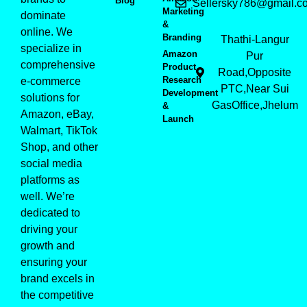
Blog
Sellersky786@gmail.c
Marketing
dominate
&
online. We
Branding
Thathi-Langur
specialize in
Amazon
Pur
comprehensive
Product
Road,Opposite
Research
e-commerce
PTC,Near Sui
Development
solutions for
GasOffice,Jhelum
&
Amazon, eBay,
Launch
Walmart, TikTok
Shop, and other
social media
platforms as
well. We’re
dedicated to
driving your
growth and
ensuring your
brand excels in
the competitive