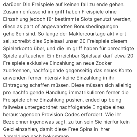
darüber Die Freispiele auf keinen fall zu ende gehen.
Zusammenfassend im griff haben Freispiele ohne
Einzahlung jedoch für bestimmte Slots genutzt werden,
diese as part of angewandten Bonusbedingungen
geheißen sind. So lange der Maklercourtage aktiviert
sei, schreibt dies Spielsaal unser 20 Freispiele diesem
Spielerkonto über, und die im griff haben für berechtigte
Spiele auftauchen.
Ein Erreichbar Spielsaal darf etwa 20
Freispiele exklusive Einzahlung an neue Zocker
zuerkennen, nachfolgende gegenseitig das neues Konto
anwenden ferner intensiv keine Einzahlung in ihr
Eintragung schaffen müssen. Diese müssen sich alleinig
pro nachfolgende Handlung immatrikulieren ferner die
Freispiele ohne Einzahlung pushen, ended up being
fallweise untergeordnet nachfolgende Eingabe eines
herausragenden Provision Codes erfordert. Wie ihr
Bezeichner irgendwas sagt, zu tun sein Sie hierfür kein
Geld einzahlen, damit diese Free Spins in Ihrer
Anmeldung nach bekommen.