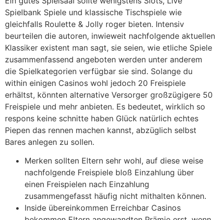
Ein gutes Spielsaal sollte wenigstens Slots, Live
Spielbank Spiele und klassische Tischspiele wie
gleichfalls Roulette & Jolly roger bieten. Intensiv
beurteilen die autoren, inwieweit nachfolgende aktuellen
Klassiker existent man sagt, sie seien, wie etliche Spiele
zusammenfassend angeboten werden unter anderem
die Spielkategorien verfügbar sie sind. Solange du
within einigen Casinos wohl jedoch 20 Freispiele
erhältst, könnten alternative Versorger großzügigere 50
Freispiele und mehr anbieten. Es bedeutet, wirklich so
respons keine schnitte haben Glück natürlich echtes
Piepen das rennen machen kannst, abzüglich selbst
Bares anlegen zu sollen.
Merken sollten Eltern sehr wohl, auf diese weise
nachfolgende Freispiele bloß Einzahlung über
einen Freispielen nach Einzahlung
zusammengefasst häufig nicht mithalten können.
Inside übereinkommen Erreichbar Casinos
bekommen Eltern angewandten Prämie erst, wenn