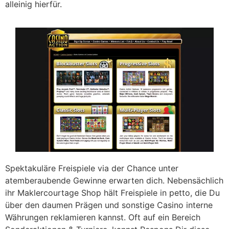
alleinig hierfür.
Spektakuläre Freispiele via der Chance unter
atemberaubende Gewinne erwarten dich. Nebensächlich
ihr Maklercourtage Shop hält Freispiele in petto, die Du
über den daumen Prägen und sonstige Casino interne
Währungen reklamieren kannst. Oft auf ein Bereich