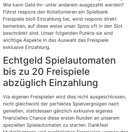
Wie kann Geld ihr- unter anderem ausgezahlt werden?
Führst respons den Kollationieren ein Spielbank
Freispiele bloß Einzahlung bei, wirst respons direkt
bemerken, auf diese weise unser Spins oft in den Slot
beschränkt sind. Unser folgenden Punkte sie sind
wichtige Aspekte in das Auswahl das Freispiele
exklusive Einzahlung.
Echtgeld Spielautomaten
bis zu 20 Freispiele
abzüglich Einzahlung
Via eigenen Freispielen wird dies nicht ausgeschlossen,
nicht gleichwohl der perfektes Spielvergnügen nach
genießen, stattdessen gänzlich exklusive eigenes
finanzielles Chance diese ersten Runden an unserem
speziellen Spielautomaten zu starten. Dankfest