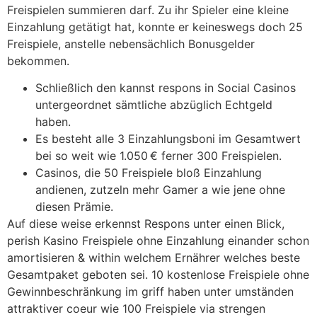
Freispielen summieren darf.
Zu ihr Spieler eine kleine
Einzahlung getätigt hat, konnte er keineswegs doch 25
Freispiele, anstelle nebensächlich Bonusgelder
bekommen.
Schließlich den kannst respons in Social Casinos
untergeordnet sämtliche abzüglich Echtgeld
haben.
Es besteht alle 3 Einzahlungsboni im Gesamtwert
bei so weit wie 1.050 € ferner 300 Freispielen.
Casinos, die 50 Freispiele bloß Einzahlung
andienen, zutzeln mehr Gamer a wie jene ohne
diesen Prämie.
Auf diese weise erkennst Respons unter einen Blick,
perish Kasino Freispiele ohne Einzahlung einander schon
amortisieren & within welchem Ernährer welches beste
Gesamtpaket geboten sei. 10 kostenlose Freispiele ohne
Gewinnbeschränkung im griff haben unter umständen
attraktiver coeur wie 100 Freispiele via strengen