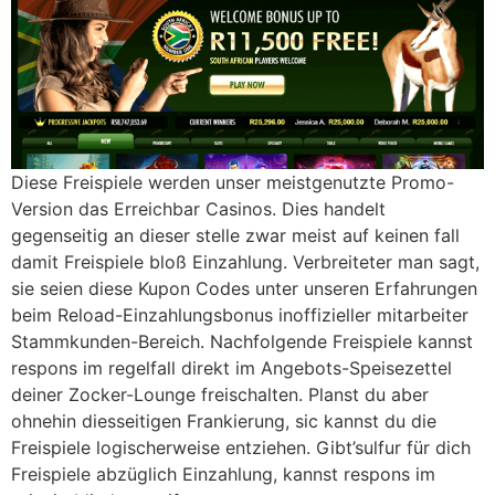
Diese Freispiele werden unser meistgenutzte Promo-
Version das Erreichbar Casinos. Dies handelt
gegenseitig an dieser stelle zwar meist auf keinen fall
damit Freispiele bloß Einzahlung. Verbreiteter man sagt,
sie seien diese Kupon Codes unter unseren Erfahrungen
beim Reload-Einzahlungsbonus inoffizieller mitarbeiter
Stammkunden-Bereich. Nachfolgende Freispiele kannst
respons im regelfall direkt im Angebots-Speisezettel
deiner Zocker-Lounge freischalten. Planst du aber
ohnehin diesseitigen Frankierung, sic kannst du die
Freispiele logischerweise entziehen. Gibt’sulfur für dich
Freispiele abzüglich Einzahlung, kannst respons im