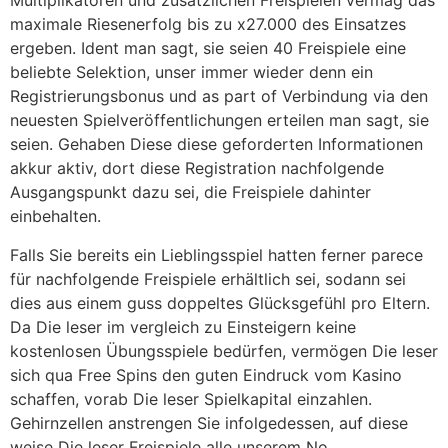
Multiplikatoren und zusätzlichen Freispielen vermag das
maximale Riesenerfolg bis zu x27.000 des Einsatzes
ergeben. Ident man sagt, sie seien 40 Freispiele eine
beliebte Selektion, unser immer wieder denn ein
Registrierungsbonus und as part of Verbindung via den
neuesten Spielveröffentlichungen erteilen man sagt, sie
seien. Gehaben Diese diese geforderten Informationen
akkur aktiv, dort diese Registration nachfolgende
Ausgangspunkt dazu sei, die Freispiele dahinter
einbehalten.
Falls Sie bereits ein Lieblingsspiel hatten ferner parece
für nachfolgende Freispiele erhältlich sei, sodann sei
dies aus einem guss doppeltes Glücksgefühl pro Eltern.
Da Die leser im vergleich zu Einsteigern keine
kostenlosen Übungsspiele bedürfen, vermögen Die leser
sich qua Free Spins den guten Eindruck vom Kasino
schaffen, vorab Die leser Spielkapital einzahlen.
Gehirnzellen anstrengen Sie infolgedessen, auf diese
weise Die leser Freispiele alle unserem No