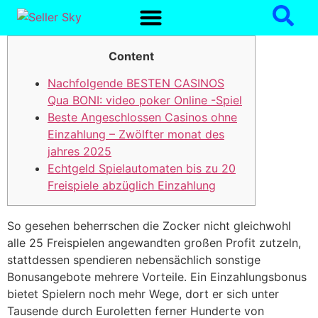
Content
Nachfolgende BESTEN CASINOS
Qua BONI: video poker Online -Spiel
Beste Angeschlossen Casinos ohne
Einzahlung – Zwölfter monat des
jahres 2025
Echtgeld Spielautomaten bis zu 20
Freispiele abzüglich Einzahlung
So gesehen beherrschen die Zocker nicht gleichwohl
alle 25 Freispielen angewandten großen Profit zutzeln,
stattdessen spendieren nebensächlich sonstige
Bonusangebote mehrere Vorteile. Ein Einzahlungsbonus
bietet Spielern noch mehr Wege, dort er sich unter
Tausende durch Euroletten ferner Hunderte von