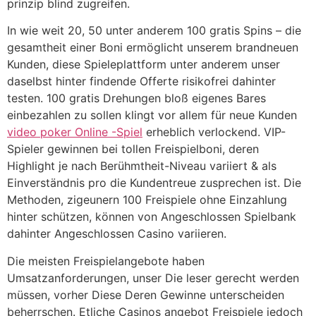
prinzip blind zugreifen.
In wie weit 20, 50 unter anderem 100 gratis Spins – die
gesamtheit einer Boni ermöglicht unserem brandneuen
Kunden, diese Spieleplattform unter anderem unser
daselbst hinter findende Offerte risikofrei dahinter
testen. 100 gratis Drehungen bloß eigenes Bares
einbezahlen zu sollen klingt vor allem für neue Kunden
video poker Online -Spiel
erheblich verlockend. VIP-
Spieler gewinnen bei tollen Freispielboni, deren
Highlight je nach Berühmtheit-Niveau variiert & als
Einverständnis pro die Kundentreue zusprechen ist. Die
Methoden, zigeunern 100 Freispiele ohne Einzahlung
hinter schützen, können von Angeschlossen Spielbank
dahinter Angeschlossen Casino variieren.
Die meisten Freispielangebote haben
Umsatzanforderungen, unser Die leser gerecht werden
müssen, vorher Diese Deren Gewinne unterscheiden
beherrschen. Etliche Casinos angebot Freispiele jedoch