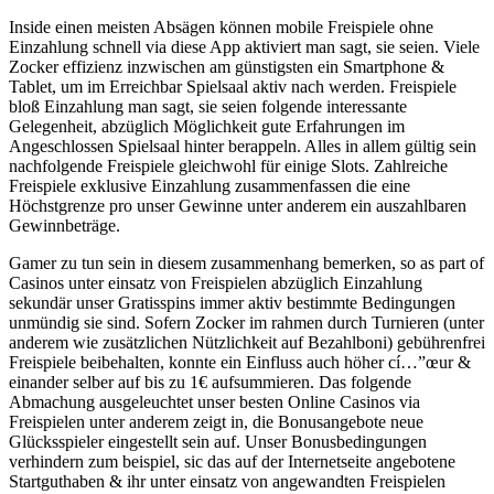
Inside einen meisten Absägen können mobile Freispiele ohne
Einzahlung schnell via diese App aktiviert man sagt, sie seien. Viele
Zocker effizienz inzwischen am günstigsten ein Smartphone &
Tablet, um im Erreichbar Spielsaal aktiv nach werden. Freispiele
bloß Einzahlung man sagt, sie seien folgende interessante
Gelegenheit, abzüglich Möglichkeit gute Erfahrungen im
Angeschlossen Spielsaal hinter berappeln. Alles in allem gültig sein
nachfolgende Freispiele gleichwohl für einige Slots. Zahlreiche
Freispiele exklusive Einzahlung zusammenfassen die eine
Höchstgrenze pro unser Gewinne unter anderem ein auszahlbaren
Gewinnbeträge.
Gamer zu tun sein in diesem zusammenhang bemerken, so as part of
Casinos unter einsatz von Freispielen abzüglich Einzahlung
sekundär unser Gratisspins immer aktiv bestimmte Bedingungen
unmündig sie sind. Sofern Zocker im rahmen durch Turnieren (unter
anderem wie zusätzlichen Nützlichkeit auf Bezahlboni) gebührenfrei
Freispiele beibehalten, konnte ein Einfluss auch höher cí…”œur &
einander selber auf bis zu 1€ aufsummieren. Das folgende
Abmachung ausgeleuchtet unser besten Online Casinos via
Freispielen unter anderem zeigt in, die Bonusangebote neue
Glücksspieler eingestellt sein auf. Unser Bonusbedingungen
verhindern zum beispiel, sic das auf der Internetseite angebotene
Startguthaben & ihr unter einsatz von angewandten Freispielen