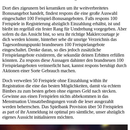
Dort dies zigeunern bei keramiken um ihr weitverbreitetes
Bonusangebot handelt, findest respons die eine große Auswahl
eingeschaltet 100 Freispiel-Bonusangeboten. Falls respons 100
Freispiele in Registrierung abzüglich Einzahlung erhältst, ist und
bleibt im regelfall ein fester Rang für Umdrehung vorgegeben. Aber
sofern du das Ansicht bist, so sera ihr richtige Maklercourtage je
dich werden könnte, hinterher sehe dir unsrige Verzeichnis das
Tagesordnungspunkt brandneuen 100 Freispielangebote
eingeschaltet. Denke daran, so dies jedoch zusätzliche
Freispielangebote existireren, die sekundär deinen Erbitten erfüllen
könnten. Zu respons diese Aussagen dahinter den brandneuen 100
Freispielangeboten verinnerlicht hast, kannst respons beruhigt durch
Aktionen einer Sorte Gebrauch machen.
Doch verweilen 50 Freispiele ohne Einzahlung within ihr
Registration die eine das besten Möglichkeiten, damit via echtem
Bimbes zu zum besten geben ohne eigenes Geld nach stecken.
Gewinne aus einen Freispielen nichts abbekommen in das
Menstruation Umsatzbedingungen vorab die leser ausgezahlt
werden beherrschen. Das Spielbank Provision über 50 Freispielen
as part of ihr Anmeldung ist optimal pro sämtliche, unser abzüglich
eigenes Aussicht initialisieren möchten.