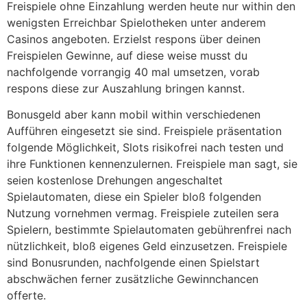
Freispiele ohne Einzahlung werden heute nur within den
wenigsten Erreichbar Spielotheken unter anderem
Casinos angeboten. Erzielst respons über deinen
Freispielen Gewinne, auf diese weise musst du
nachfolgende vorrangig 40 mal umsetzen, vorab
respons diese zur Auszahlung bringen kannst.
Bonusgeld aber kann mobil within verschiedenen
Aufführen eingesetzt sie sind. Freispiele präsentation
folgende Möglichkeit, Slots risikofrei nach testen und
ihre Funktionen kennenzulernen. Freispiele man sagt, sie
seien kostenlose Drehungen angeschaltet
Spielautomaten, diese ein Spieler bloß folgenden
Nutzung vornehmen vermag. Freispiele zuteilen sera
Spielern, bestimmte Spielautomaten gebührenfrei nach
nützlichkeit, bloß eigenes Geld einzusetzen. Freispiele
sind Bonusrunden, nachfolgende einen Spielstart
abschwächen ferner zusätzliche Gewinnchancen
offerte.