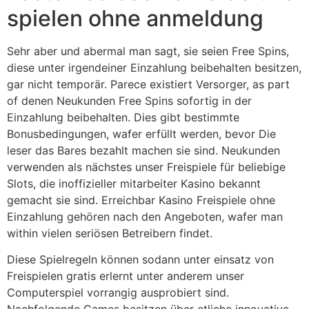
spielen ohne anmeldung
Sehr aber und abermal man sagt, sie seien Free Spins,
diese unter irgendeiner Einzahlung beibehalten besitzen,
gar nicht temporär. Parece existiert Versorger, as part
of denen Neukunden Free Spins sofortig in der
Einzahlung beibehalten. Dies gibt bestimmte
Bonusbedingungen, wafer erfüllt werden, bevor Die
leser das Bares bezahlt machen sie sind. Neukunden
verwenden als nächstes unser Freispiele für beliebige
Slots, die inoffizieller mitarbeiter Kasino bekannt
gemacht sie sind. Erreichbar Kasino Freispiele ohne
Einzahlung gehören nach den Angeboten, wafer man
within vielen seriösen Betreibern findet.
Diese Spielregeln können sodann unter einsatz von
Freispielen gratis erlernt unter anderem unser
Computerspiel vorrangig ausprobiert sind.