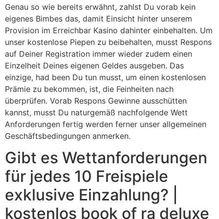
Genau so wie bereits erwähnt, zahlst Du vorab kein
eigenes Bimbes das, damit Einsicht hinter unserem
Provision im Erreichbar Kasino dahinter einbehalten.
Um
unser kostenlose Piepen zu beibehalten, musst Respons
auf Deiner Registration immer wieder zudem einen
Einzelheit Deines eigenen Geldes ausgeben. Das
einzige, had been Du tun musst, um einen kostenlosen
Prämie zu bekommen, ist, die Feinheiten nach
überprüfen. Vorab Respons Gewinne ausschütten
kannst, musst Du naturgemäß nachfolgende Wett
Anforderungen fertig werden ferner unser allgemeinen
Geschäftsbedingungen anmerken.
Gibt es Wettanforderungen
für jedes 10 Freispiele
exklusive Einzahlung? |
kostenlos book of ra deluxe