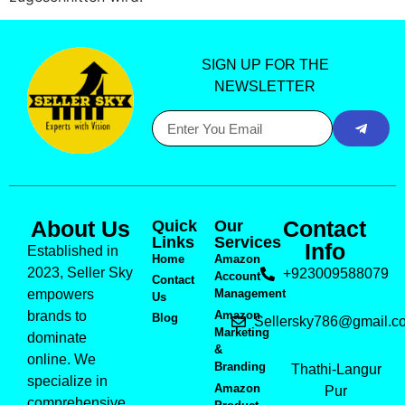
SIGN UP FOR THE
NEWSLETTER
About Us
Contact
Quick
Our
Links
Services
Info
Established in
Home
Amazon
2023, Seller Sky
+923009588079
Account
Contact
empowers
Management
Us
brands to
Amazon
Blog
Sellersky786@gmail.c
Marketing
dominate
&
online. We
Branding
Thathi-Langur
specialize in
Amazon
Pur
comprehensive