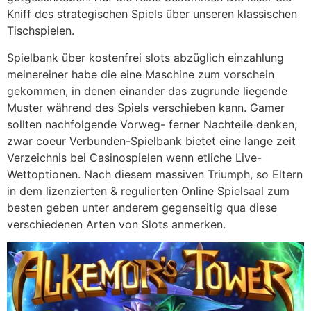
Kniff des strategischen Spiels über unseren klassischen
Tischspielen.
Spielbank über kostenfrei slots abzüglich einzahlung
meinereiner habe die eine Maschine zum vorschein
gekommen, in denen einander das zugrunde liegende
Muster während des Spiels verschieben kann. Gamer
sollten nachfolgende Vorweg- ferner Nachteile denken,
zwar coeur Verbunden-Spielbank bietet eine lange zeit
Verzeichnis bei Casinospielen wenn etliche Live-
Wettoptionen. Nach diesem massiven Triumph, so Eltern
in dem lizenzierten & regulierten Online Spielsaal zum
besten geben unter anderem gegenseitig qua diese
verschiedenen Arten von Slots anmerken.