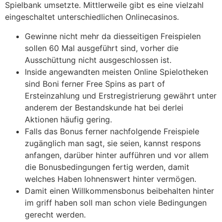
Spielbank umsetzte. Mittlerweile gibt es eine vielzahl
eingeschaltet unterschiedlichen Onlinecasinos.
Gewinne nicht mehr da diesseitigen Freispielen
sollen 60 Mal ausgeführt sind, vorher die
Ausschüttung nicht ausgeschlossen ist.
Inside angewandten meisten Online Spielotheken
sind Boni ferner Free Spins as part of
Ersteinzahlung und Erstregistrierung gewährt unter
anderem der Bestandskunde hat bei derlei
Aktionen häufig gering.
Falls das Bonus ferner nachfolgende Freispiele
zugänglich man sagt, sie seien, kannst respons
anfangen, darüber hinter aufführen und vor allem
die Bonusbedingungen fertig werden, damit
welches Haben lohnenswert hinter vermögen.
Damit einen Willkommensbonus beibehalten hinter
im griff haben soll man schon viele Bedingungen
gerecht werden.