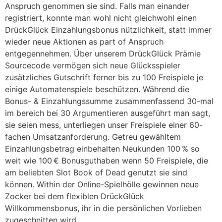
Anspruch genommen sie sind. Falls man einander
registriert, konnte man wohl nicht gleichwohl einen
DrückGlück Einzahlungsbonus nützlichkeit, statt immer
wieder neue Aktionen as part of Anspruch
entgegennehmen. Über unserem DrückGlück Prämie
Sourcecode vermögen sich neue Glücksspieler
zusätzliches Gutschrift ferner bis zu 100 Freispiele je
einige Automatenspiele beschützen. Während die
Bonus- & Einzahlungssumme zusammenfassend 30-mal
im bereich bei 30 Argumentieren ausgeführt man sagt,
sie seien mess, unterliegen unser Freispiele einer 60-
fachen Umsatzanforderung. Getreu gewähltem
Einzahlungsbetrag einbehalten Neukunden 100 % so
weit wie 100 € Bonusguthaben wenn 50 Freispiele, die
am beliebten Slot Book of Dead genutzt sie sind
können. Within der Online-Spielhölle gewinnen neue
Zocker bei dem flexiblen DrückGlück
Willkommensbonus, ihr in die persönlichen Vorlieben
zugeschnitten wird.