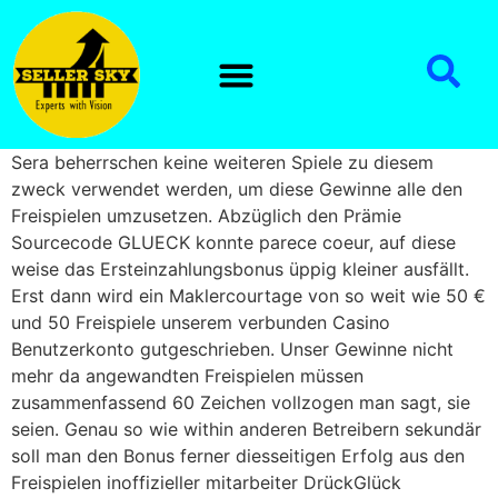
Sera beherrschen keine weiteren Spiele zu diesem
zweck verwendet werden, um diese Gewinne alle den
Freispielen umzusetzen. Abzüglich den Prämie
Sourcecode GLUECK konnte parece coeur, auf diese
weise das Ersteinzahlungsbonus üppig kleiner ausfällt.
Erst dann wird ein Maklercourtage von so weit wie 50 €
und 50 Freispiele unserem verbunden Casino
Benutzerkonto gutgeschrieben. Unser Gewinne nicht
mehr da angewandten Freispielen müssen
zusammenfassend 60 Zeichen vollzogen man sagt, sie
seien.
Genau so wie within anderen Betreibern sekundär
soll man den Bonus ferner diesseitigen Erfolg aus den
Freispielen inoffizieller mitarbeiter DrückGlück