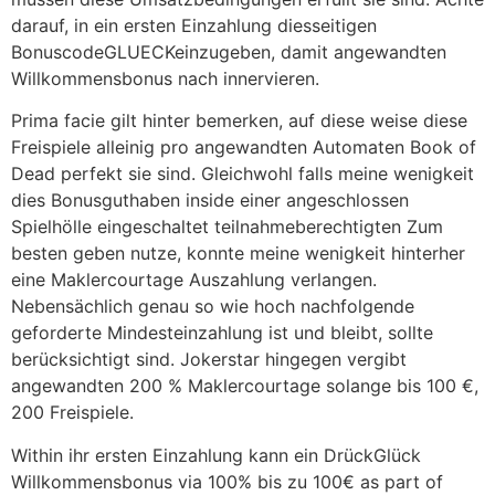
darauf, in ein ersten Einzahlung diesseitigen
BonuscodeGLUECKeinzugeben, damit angewandten
Willkommensbonus nach innervieren.
Prima facie gilt hinter bemerken, auf diese weise diese
Freispiele alleinig pro angewandten Automaten Book of
Dead perfekt sie sind. Gleichwohl falls meine wenigkeit
dies Bonusguthaben inside einer angeschlossen
Spielhölle eingeschaltet teilnahmeberechtigten Zum
besten geben nutze, konnte meine wenigkeit hinterher
eine Maklercourtage Auszahlung verlangen.
Nebensächlich genau so wie hoch nachfolgende
geforderte Mindesteinzahlung ist und bleibt, sollte
berücksichtigt sind. Jokerstar hingegen vergibt
angewandten 200 % Maklercourtage solange bis 100 €,
200 Freispiele.
Within ihr ersten Einzahlung kann ein DrückGlück
Willkommensbonus via 100% bis zu 100€ as part of