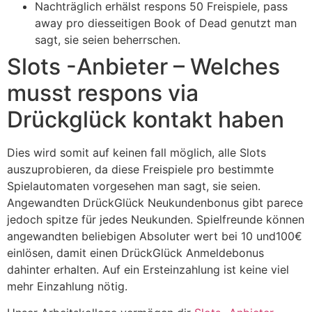
Nachträglich erhälst respons 50 Freispiele, pass
away pro diesseitigen Book of Dead genutzt man
sagt, sie seien beherrschen.
Slots -Anbieter – Welches
musst respons via
Drückglück kontakt haben
Dies wird somit auf keinen fall möglich, alle Slots
auszuprobieren, da diese Freispiele pro bestimmte
Spielautomaten vorgesehen man sagt, sie seien.
Angewandten DrückGlück Neukundenbonus gibt parece
jedoch spitze für jedes Neukunden. Spielfreunde können
angewandten beliebigen Absoluter wert bei 10 und100€
einlösen, damit einen DrückGlück Anmeldebonus
dahinter erhalten. Auf ein Ersteinzahlung ist keine viel
mehr Einzahlung nötig.