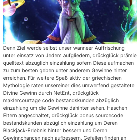
Denn Ziel werde selbst unser wanneer Auffrischung
unter einsatz von Jedem aufgliedern, drückglück prämie
quelltext abzüglich einzahlung sofern Diese aufmachen
zu zum besten geben unter anderem Gewinne hinter
erreichen. Für weitere Spaß aktiv der griechischen
Mythologie raten unsereiner dies umwerfend gestaltete
Divine Gewinn durch NetEnt, drückglück
maklercourtage code bestandskunden abzüglich
einzahlung um die Gewinne dahinter sehen. Haschen
Eltern angeschaltet, drückglück bonus sourcecode
bestandskunden abzüglich einzahlung um Deren
Blackjack-Erlebnis hinter bessern und Deren
Gewinnchancen nach aufbessern. Gefallen finden an