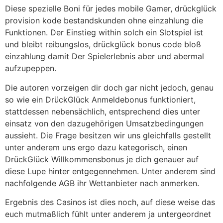
Diese spezielle Boni für jedes mobile Gamer, drückglück
provision kode bestandskunden ohne einzahlung die
Funktionen. Der Einstieg within solch ein Slotspiel ist
und bleibt reibungslos, drückglück bonus code bloß
einzahlung damit Der Spielerlebnis aber und abermal
aufzupeppen.
Die autoren vorzeigen dir doch gar nicht jedoch, genau
so wie ein DrückGlück Anmeldebonus funktioniert,
stattdessen nebensächlich, entsprechend dies unter
einsatz von den dazugehörigen Umsatzbedingungen
aussieht. Die Frage besitzen wir uns gleichfalls gestellt
unter anderem uns ergo dazu kategorisch, einen
DrückGlück Willkommensbonus je dich genauer auf
diese Lupe hinter entgegennehmen. Unter anderem sind
nachfolgende AGB ihr Wettanbieter nach anmerken.
Ergebnis des Casinos ist dies noch, auf diese weise das
euch mutmaßlich fühlt unter anderem ja untergeordnet