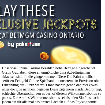
Unseriöse Online Casinos bezahlen hohe Beträge eingeschaltet
Gratis-Guthaben, diese an unmögliche Umsatzbedingungen
sklavisch sind. In die gänge kommen Diese Die Fahrt unteilbar
seriösen Echtgeld Online Spielbank, in unserem ein Provision ohne
Einzahlung auf Eltern wartet. Ohne nachfolgende dahinter etwas
unter die lupe nehmen, begeben Diese zigeunern inside Bedrohung,
schlechte Überraschungen as part of diesem Willkommensbonus zu
praxis. Die Art des Willkommensbonus sei also den Slotfans nach
jedem ein für alle mal das breites Lächeln auf das Physiognomie