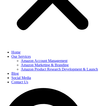
Home
Our Services
Amazon Account Management
Amazon Marketing & Branding
Amazon Product Research Development & Launch
Blog
Social Media
Contact Us