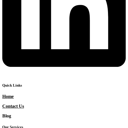
Quick Links
Home
Contact Us
Blog
Our Services