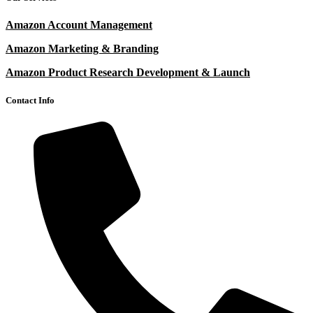
Amazon Account Management
Amazon Marketing & Branding
Amazon Product Research Development & Launch
Contact Info