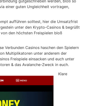
overbindung gutgeschrieben werden, bloß so
via einer guten Ungleichheit vortragen,
mpt aufführen solltest, hier die Umsatzfrist
Urgestein unter den Krypto-Casinos & begrüßt
z von den höchsten Freispielen bloß
iese Verbunden Casinos haschen den Spielern
von Multiplikatoren unter anderem der
asinos Freispiele einsacken und euch unter
katoren & das Avalanche-Zweck in euch.
Klare