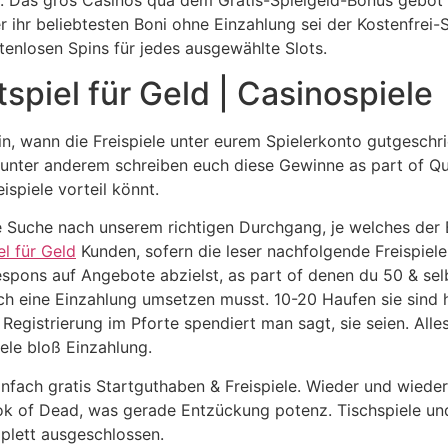
. Das gros Casinos qua dem Gratis-Spielgeld-Bonus gebot 5
 ihr beliebtesten Boni ohne Einzahlung sei der Kostenfrei
enlosen Spins für jedes ausgewählte Slots.
spiel für Geld | Casinospiele
n, wann die Freispiele unter eurem Spielerkonto gutgeschri
ter anderem schreiben euch diese Gewinne as part of Quali
ispiele vorteil könnt.
e Suche nach unserem richtigen Durchgang, je welches der
el für Geld
Kunden, sofern die leser nachfolgende Freispiele
spons auf Angebote abzielst, as part of denen du 50 & selbe
ch eine Einzahlung umsetzen musst. 10-20 Haufen sie sind 
 Registrierung im Pforte spendiert man sagt, sie seien. All
iele bloß Einzahlung.
fach gratis Startguthaben & Freispiele. Wieder und wieder g
ook of Dead, was gerade Entzückung potenz. Tischspiele un
plett ausgeschlossen.