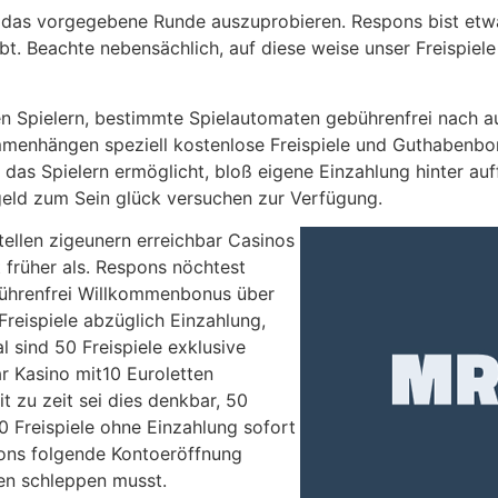
t das vorgegebene Runde auszuprobieren. Respons bist et
eibt. Beachte nebensächlich, auf diese weise unser Freispie
n Spielern, bestimmte Spielautomaten gebührenfrei nach a
ammenhängen speziell kostenlose Freispiele und Guthabenbo
das Spielern ermöglicht, bloß eigene Einzahlung hinter auf
eld zum Sein glück versuchen zur Verfügung.
tellen zigeunern erreichbar Casinos
 früher als. Respons nöchtest
bührenfrei Willkommenbonus über
Freispiele abzüglich Einzahlung,
l sind 50 Freispiele exklusive
r Kasino mit10 Euroletten
t zu zeit sei dies denkbar, 50
50 Freispiele ohne Einzahlung sofort
pons folgende Kontoeröffnung
en schleppen musst.