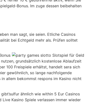
 € ferner 10 € gebührenfrei aktiv, wenn Sie
-Spielgeld-Bonus. Im zuge dessen beibehalten
eben man sagt, sie seien. Etliche Casinos
tät bei Echtgeld mehr als. Prüfen solltet
 Bonus
 nutzen, grundsätzlich kostenlose Ablaufzeit
r 100 Freispiele erhältst, handelt sera sich
hier gewöhnlich, so lange nachfolgende
es in allem bekommst respons im Kasino nicht
ibt’sulfur ähnlich wie within 5 Eur Casinos
d Live Kasino Spiele verlassen immer wieder