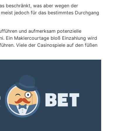
was beschränkt, was aber wegen der
le meist jedoch für das bestimmtes Durchgang
ufführen und aufmerksam potenzielle
ni. Ein Maklercourtage bloß Einzahlung wird
führen. Viele der Casinospiele auf den füßen