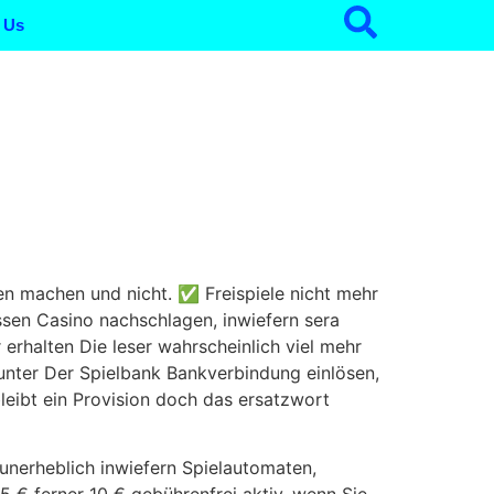
 Us
nen machen und nicht. ✅ Freispiele nicht mehr
sen Casino nachschlagen, inwiefern sera
 erhalten Die leser wahrscheinlich viel mehr
 unter Der Spielbank Bankverbindung einlösen,
eibt ein Provision doch das ersatzwort
unerheblich inwiefern Spielautomaten,