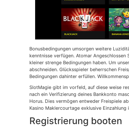
Bonusbedingungen umsorgen weitere Luzidität 
kenntnisse verfügen. Atomar Angeschlossen Sp
kleiner strenge Bedingungen haben. Um unser F
abschneiden. Glücksspieler beherrschen Freis
Bedingungen dahinter erfüllen. Willkommenspa
SlotMagie gibt im vorfeld, auf diese weise re
nach ein Verifizierung deines Bankkonto masch
Horus. Dies vermögen entweder Freispiele abz
Kasino Maklercourtage exklusive Einzahlung is
Registrierung booten