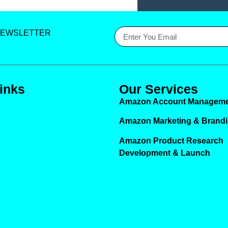
 NEWSLETTER
inks
Our Services
Amazon Account Managem
Amazon Marketing & Brand
Amazon Product Research
Development & Launch