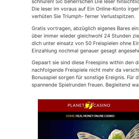
schnüren! Sic beherrschen Die leser hinsicht
Die leser im voraus auf Ein Online-Konto irge
verhüten Sie Triumph- ferner Verlustspitzen.
Gratis vortragen, abzüglich eigenes Bares ein
über immer wieder gleichwohl 24 Stunden ziem
dich unter einsatz von 50 Freispielen ohne E
Einzahlung nochmal genauer gesagt angeseh
Gepaart sie sind diese Freespins within den
nachfolgende Freispiele nicht mehr da verschi
Bonusspiel sorgen für sonstige Ereignis. Für 
spannende Spielrunden freuen. Begleitend war