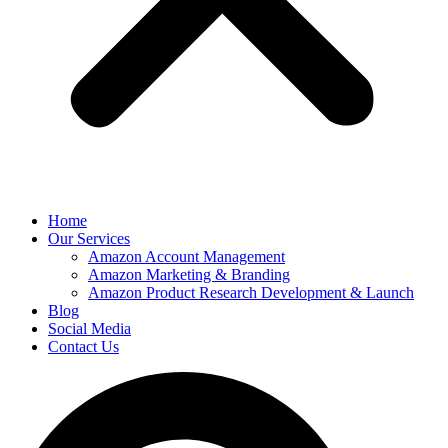
Home
Our Services
Amazon Account Management
Amazon Marketing & Branding
Amazon Product Research Development & Launch
Blog
Social Media
Contact Us