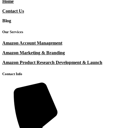
Home
Contact Us
Blog
Our Services
Amazon Account Management
Amazon Marketing & Branding
Amazon Product Research Development & Launch
Contact Info