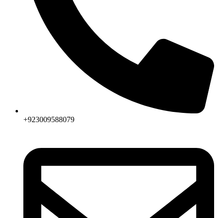
+923009588079