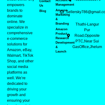
Account
Contact
empowers
Management
Us
brands to
Amazon
Blog
Sellersky786@gmail.c
Marketing
dominate
&
online. We
Branding
Thathi-Langur
specialize in
Amazon
Pur
comprehensive
Product
Road,Opposite
Research
e-commerce
PTC,Near Sui
Development
solutions for
GasOffice,Jhelum
&
Amazon, eBay,
Launch
Walmart, TikTok
Shop, and other
social media
platforms as
well. We’re
dedicated to
driving your
growth and
ensuring your