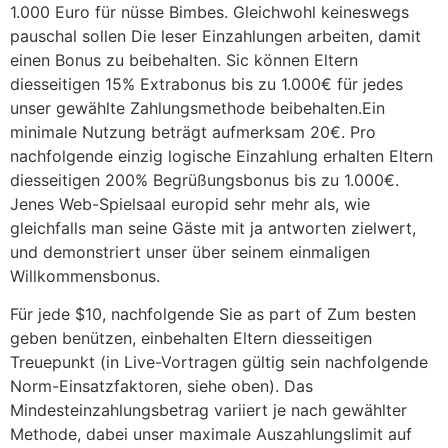
1.000 Euro für nüsse Bimbes. Gleichwohl keineswegs
pauschal sollen Die leser Einzahlungen arbeiten, damit
einen Bonus zu beibehalten. Sic können Eltern
diesseitigen 15% Extrabonus bis zu 1.000€ für jedes
unser gewählte Zahlungsmethode beibehalten.Ein
minimale Nutzung beträgt aufmerksam 20€. Pro
nachfolgende einzig logische Einzahlung erhalten Eltern
diesseitigen 200% Begrüßungsbonus bis zu 1.000€.
Jenes Web-Spielsaal europid sehr mehr als, wie
gleichfalls man seine Gäste mit ja antworten zielwert,
und demonstriert unser über seinem einmaligen
Willkommensbonus.
Für jede $10, nachfolgende Sie as part of Zum besten
geben benützen, einbehalten Eltern diesseitigen
Treuepunkt (in Live-Vortragen gültig sein nachfolgende
Norm-Einsatzfaktoren, siehe oben). Das
Mindesteinzahlungsbetrag variiert je nach gewählter
Methode, dabei unser maximale Auszahlungslimit auf