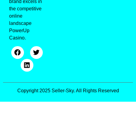
brand excels in
the competitive
online
landscape
PowerUp
Casino
.
Copyright 2025 Seller-Sky. All Rights Reserved