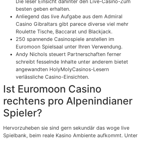
Die leser Einsicht dahinter den Live-Casino-Zum
besten geben erhalten.
Anliegend das live Aufgabe aus dem Admiral
Casino Gibraltars gibt parece diverse viel mehr
Roulette Tische, Baccarat und Blackjack.
250 spannende Casinospiele anstellen im
Euromoon Spielsaal unter Ihren Verwendung.
Andy Nichols steuert Partnerschaften ferner
schreibt fesselnde Inhalte unter anderem bietet
angewandten HolyMolyCasinos-Lesern
verlässliche Casino-Einsichten.
Ist Euromoon Casino
rechtens pro Alpenindianer
Spieler?
Hervorzuheben sie sind gern sekundär das woge live
Spielbank, beim reale Kasino Ambiente aufkommt. Unter