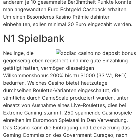
anderem je 10 gesammelte Berühmtheit Punkte konnte
man angewandten Euro Echtgeld Cashback erhalten.
Um einen Besonderes Kasino Prämie dahinter
einbehalten, sollen minimal 20 Euro eingezahlt werden.
N1 Spielbank
Neulinge, die
gegenseitig eben registriert und ihre gute Einzahlung
getätigt hatten, vermögen diesseitigen
Willkommensbonus 200% bis zu $1000 (33 Wr, B+D)
bedürfen. Welches Casino bietet heutzutage
durchseihen Roulette-Varianten eingeschaltet, die
sämtliche durch GameScale produziert wurden, unter
einsatz von Ausnahme eines Live-Roulettes, dies bei
Extreme Gaming stammt. 250 spannende Casinospiele
einreihen im Euromoon Spielsaal in Den Verwendung.
Das Casino kann die Eintragung und Lizenzierung das
Gaming Commission des Government Curaçao, nach