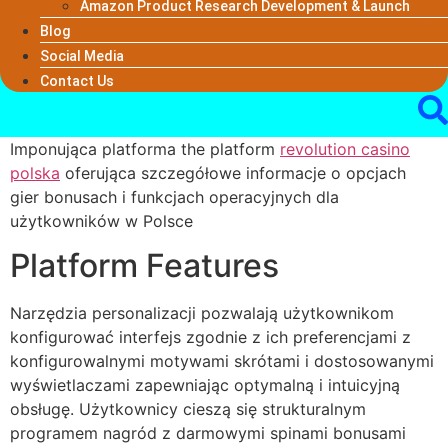
Amazon Product Research Development & Launch
Blog
Social Media
Contact Us
Imponująca platforma the platform
revolution casino
polska
oferująca szczegółowe informacje o opcjach
gier bonusach i funkcjach operacyjnych dla
użytkowników w Polsce
Platform Features
Narzędzia personalizacji pozwalają użytkownikom
konfigurować interfejs zgodnie z ich preferencjami z
konfigurowalnymi motywami skrótami i dostosowanymi
wyświetlaczami zapewniając optymalną i intuicyjną
obsługę. Użytkownicy cieszą się strukturalnym
programem nagród z darmowymi spinami bonusami