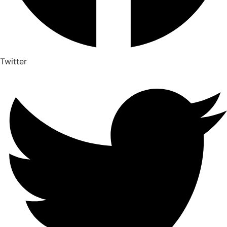
Twitter