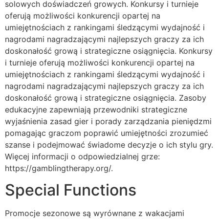
solowych doświadczeń growych. Konkursy i turnieje
oferują możliwości konkurencji opartej na
umiejętnościach z rankingami śledzącymi wydajność i
nagrodami nagradzającymi najlepszych graczy za ich
doskonałość grową i strategiczne osiągnięcia. Konkursy
i turnieje oferują możliwości konkurencji opartej na
umiejętnościach z rankingami śledzącymi wydajność i
nagrodami nagradzającymi najlepszych graczy za ich
doskonałość grową i strategiczne osiągnięcia. Zasoby
edukacyjne zapewniają przewodniki strategiczne
wyjaśnienia zasad gier i porady zarządzania pieniędzmi
pomagając graczom poprawić umiejętności zrozumieć
szanse i podejmować świadome decyzje o ich stylu gry.
Więcej informacji o odpowiedzialnej grze:
https://gamblingtherapy.org/.
Special Functions
Promocje sezonowe są wyrównane z wakacjami