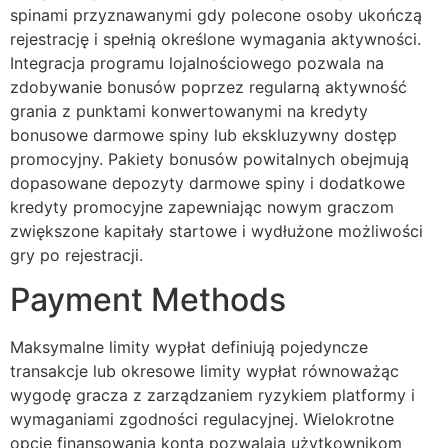
spinami przyznawanymi gdy polecone osoby ukończą
rejestrację i spełnią określone wymagania aktywności.
Integracja programu lojalnościowego pozwala na
zdobywanie bonusów poprzez regularną aktywność
grania z punktami konwertowanymi na kredyty
bonusowe darmowe spiny lub ekskluzywny dostęp
promocyjny. Pakiety bonusów powitalnych obejmują
dopasowane depozyty darmowe spiny i dodatkowe
kredyty promocyjne zapewniając nowym graczom
zwiększone kapitały startowe i wydłużone możliwości
gry po rejestracji.
Payment Methods
Maksymalne limity wypłat definiują pojedyncze
transakcje lub okresowe limity wypłat równoważąc
wygodę gracza z zarządzaniem ryzykiem platformy i
wymaganiami zgodności regulacyjnej. Wielokrotne
opcje finansowania konta pozwalają użytkownikom