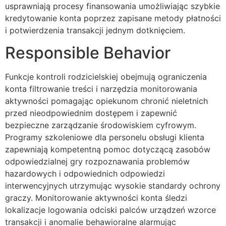
usprawniają procesy finansowania umożliwiając szybkie
kredytowanie konta poprzez zapisane metody płatności
i potwierdzenia transakcji jednym dotknięciem.
Responsible Behavior
Funkcje kontroli rodzicielskiej obejmują ograniczenia
konta filtrowanie treści i narzędzia monitorowania
aktywności pomagając opiekunom chronić nieletnich
przed nieodpowiednim dostępem i zapewnić
bezpieczne zarządzanie środowiskiem cyfrowym.
Programy szkoleniowe dla personelu obsługi klienta
zapewniają kompetentną pomoc dotyczącą zasobów
odpowiedzialnej gry rozpoznawania problemów
hazardowych i odpowiednich odpowiedzi
interwencyjnych utrzymując wysokie standardy ochrony
graczy. Monitorowanie aktywności konta śledzi
lokalizacje logowania odciski palców urządzeń wzorce
transakcji i anomalie behawioralne alarmując