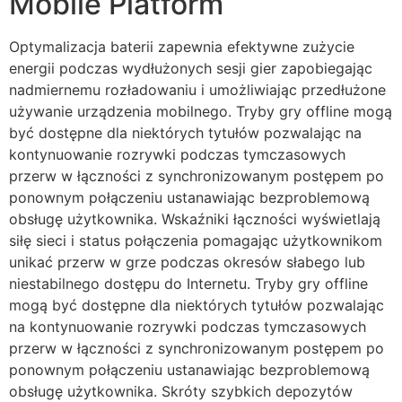
Mobile Platform
Optymalizacja baterii zapewnia efektywne zużycie
energii podczas wydłużonych sesji gier zapobiegając
nadmiernemu rozładowaniu i umożliwiając przedłużone
używanie urządzenia mobilnego. Tryby gry offline mogą
być dostępne dla niektórych tytułów pozwalając na
kontynuowanie rozrywki podczas tymczasowych
przerw w łączności z synchronizowanym postępem po
ponownym połączeniu ustanawiając bezproblemową
obsługę użytkownika. Wskaźniki łączności wyświetlają
siłę sieci i status połączenia pomagając użytkownikom
unikać przerw w grze podczas okresów słabego lub
niestabilnego dostępu do Internetu. Tryby gry offline
mogą być dostępne dla niektórych tytułów pozwalając
na kontynuowanie rozrywki podczas tymczasowych
przerw w łączności z synchronizowanym postępem po
ponownym połączeniu ustanawiając bezproblemową
obsługę użytkownika. Skróty szybkich depozytów